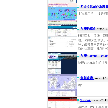
多姿多采創作及製
本論壇宗旨： 搜羅網路
台灣釣權會
Since : 
辦理淨海、淨灘、淨
題。 辦理大型號溪
理，嚴禁各事業單位
海釣魚專區。建請並督促
台灣 Corona Exsi
熱愛exsior車主的世
童顏論壇
Since : (2
嗨! ...
TRSSA
Since : (201
這裡是 TRSSA 臺灣穿線