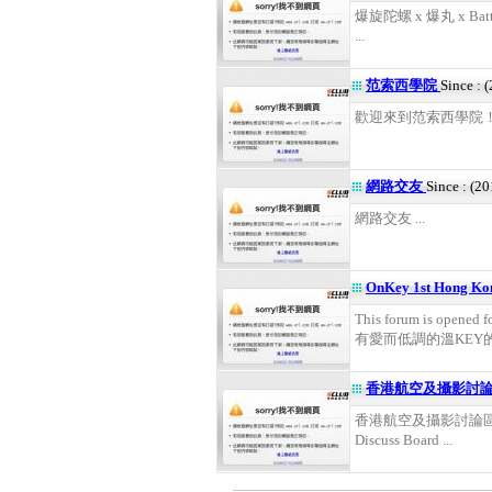
爆旋陀螺 x 爆丸 x Bat
...
范索西學院
Since : 
歡迎來到范索西學院！ .
網路交友
Since : (2
網路交友 ...
OnKey 1st Hong K
This forum is opened 
有愛而低調的溫KEY的討
香港航空及攝影討論區 
香港航空及攝影討論區 Hong 
Discuss Board ...