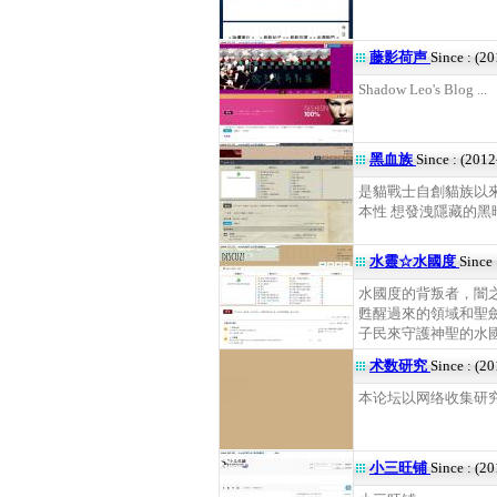
藤影荷声
Since : (2
Shadow Leo's Blog ...
黑血族
Since : (201
是貓戰士自創貓族以來
本性 想發洩隱藏的黑暗面.
水靈☆水國度
Since
水國度的背叛者，闇
甦醒過來的領域和聖
子民來守護神聖的水國度!
术数研究
Since : (2
本论坛以网络收集研究八
小三旺铺
Since : (2