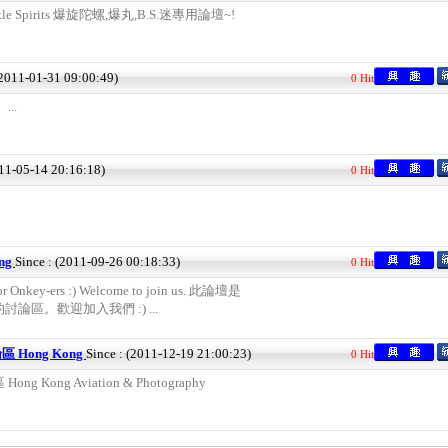
tle Spirits 爆旋陀螺,爆丸,B.S.迷專用論壇~!
(2011-01-31 09:00:49)
0 Hit
..
011-05-14 20:16:18)
0 Hit
ong
Since : (2011-09-26 00:18:33)
0 Hit
for Onkey-ers :) Welcome to join us. 此論壇是
論區。歡迎加入我們 :) ...
Hong Kong
Since : (2011-12-19 21:00:23)
0 Hit
Kong Aviation & Photography