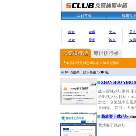
回到首頁
服務說
綜合
遊戲
女人
男人
旅遊
藝術
地方
媒體
人氣排行榜是以您網站的人氣值做排名。
有
94
項結果，以下是第
1-30
項。
ZHAN HUO YING
战火影视论坛纲领 
争影视文化 目标：
定位：交流战争影视
音画等。 口号：大家爽
我就要下载论坛
Sin
我就要下载论坛 ...