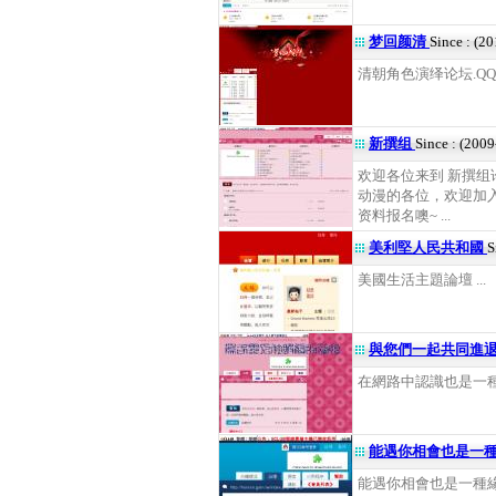
梦回颜清
Since : (2
清朝角色演绎论坛.QQ群：8
新撰组
Since : (200
欢迎各位来到 新撰组论
动漫的各位，欢迎加入
资料报名噢~ ...
美利堅人民共和國
S
美國生活主題論壇 ...
與您們一起共同進
在網路中認識也是一種欣
能遇你相會也是一
能遇你相會也是一種緣份 