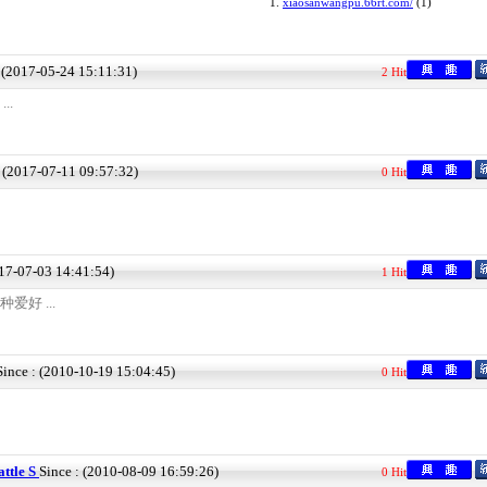
1.
xiaosanwangpu.66rt.com/
(1)
: (2017-05-24 15:11:31)
2 Hit
...
: (2017-07-11 09:57:32)
0 Hit
017-07-03 14:41:54)
1 Hit
好 ...
Since : (2010-10-19 15:04:45)
0 Hit
tle S
Since : (2010-08-09 16:59:26)
0 Hit