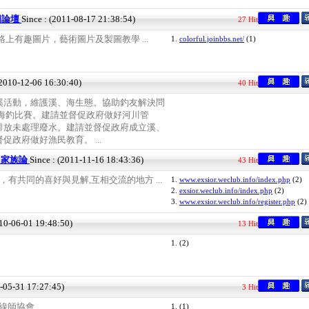
圖論壇
Since : (2011-08-17 21:38:54)
27 Hit
上有趣圖片，藝術圖片及製圖教學 ...
1.
colorful.joinbbs.net/
(1)
(2010-12-06 16:30:40)
40 Hit
溪活動，維護溪、海生態。協助釣友解決問
、海釣比賽。建請並督促政府做好河川管
排放未處理廢水。建請並督促政府成立溪、
政府做好漁民教育。 ...
or 家族論
Since : (2011-11-16 18:43:36)
43 Hit
界，有共同的喜好與見解,互相交流的地方 ...
1.
www.exsior.weclub.info/index.php
(2)
2.
exsior.weclub.info/index.php
(2)
3.
www.exsior.weclub.info/register.php
(2)
010-06-01 19:48:50)
13 Hit
1.
(2)
7-05-31 17:27:45)
3 Hit
師協會 ...
1.
(1)