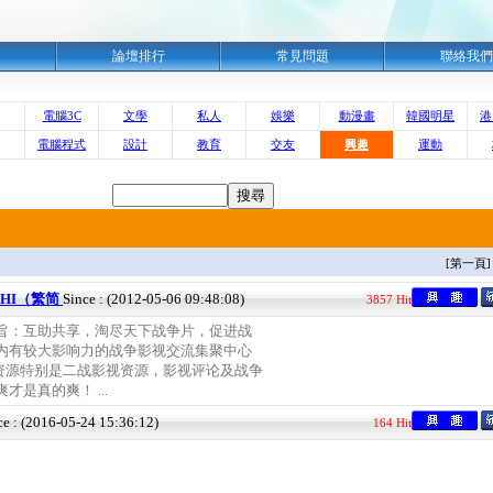
明
論壇排行
常見問題
聯絡我們
電腦3C
文學
私人
娛樂
動漫畫
韓國明星
港
電腦程式
設計
教育
交友
興趣
運動
[第一頁]
 SHI（繁简
Since : (2012-05-06 09:48:08)
3857 Hit
宗旨：互助共享，淘尽天下战争片，促进战
国内有较大影响力的战争影视交流集聚中心
资源特别是二战影视资源，影视评论及战争
才是真的爽！ ...
ce : (2016-05-24 15:36:12)
164 Hit