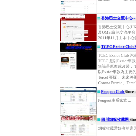
香港巴士交流中心 - 
香港巴士交流中心(H
及OMSI資訊交流平台
2011年11月由本中心創辦
TCEC Exsior Clu
TCEC Exsior Club 
TCEC 是以Exsio
無論是原廠或改裝， T
以Exsior車款為主要的
Tercel 專版， 未
Corona Premio、Terce
Peugeot Club
Since 
Peugeot車系家族 ...
四川烟标收藏网
Sin
烟标收藏爱好者的家园 .