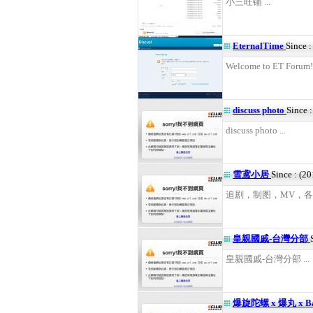
小三旺铺 ...
EternalTime
Since 
Welcome to ET Forum! 
discuss photo
Since 
discuss photo ...
雪鸢小居
Since : (2
追剧，制图，MV，各种爱
皇親國戚-台灣分部
皇親國戚-台灣分部 ...
爆旋陀螺 x 爆丸 x Bat