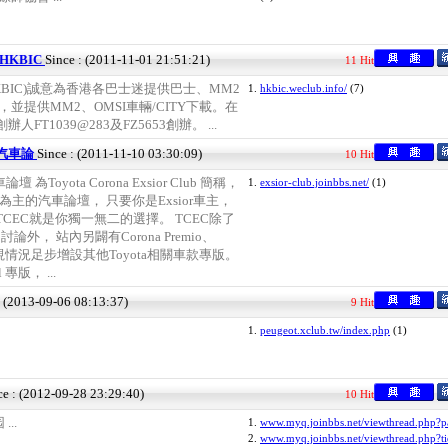
HKBIC
Since : (2011-11-01 21:51:21)
11 Hit
KBIC)誠意為香港各巴士迷提供巴士、MM2
1.
hkbic.weclub.info/
(7)
，並提供MM2、OMSI車輛/CITY下載。在
人FT1039@283及FZ5653創辦。 ...
b 汽車論
Since : (2011-11-10 03:30:09)
10 Hit
汽車論壇 為Toyota Corona Exsior Club 簡稱，
1.
exsior-club.joinbbs.net/
(1)
r車款為主的汽車論壇， 只要你是Exsior車主，
CEC就是你獨一無二的選擇。 TCEC除了
討論外， 站內另闢有Corona Premio、
來將視情況足步增設其他Toyota相關車款專版。
l 專版， ...
: (2013-09-06 08:13:37)
9 Hit
1.
peugeot.xclub.tw/index.php
(1)
ce : (2012-09-28 23:29:40)
10 Hit
..
1.
www.myq.joinbbs.net/viewthread.php?
2.
www.myq.joinbbs.net/viewthread.php?t