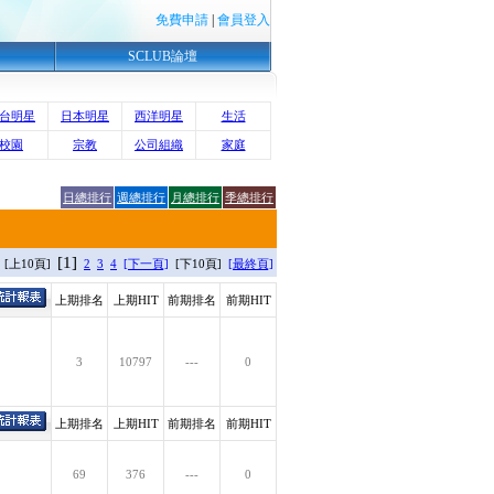
免費申請
|
會員登入
SCLUB論壇
台明星
日本明星
西洋明星
生活
校園
宗教
公司組織
家庭
日總排行
週總排行
月總排行
季總排行
[1]
 [上10頁]
2
3
4
[下一頁]
[下10頁]
[最終頁]
上期排名
上期HIT
前期排名
前期HIT
3
10797
---
0
上期排名
上期HIT
前期排名
前期HIT
69
376
---
0