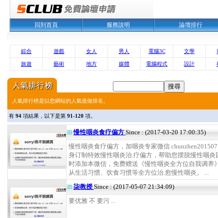
回到首頁
服務說明
論壇排行
綜合
遊戲
女人
男人
電腦3C
文學
旅遊
藝術
地方
媒體
電腦程式
設計
人氣排行榜是以您網站的人氣值做排名。
有
94
項結果，以下是第
91-120
項。
慢性咽炎食疗偏方
Since : (2017-03-20 17:00:35)
慢性咽炎食疗偏方，加咽炎专家微信 chunzhen20150
身订制特效慢性咽炎治.疗偏方，帮助您摆脱慢性咽炎
时添加本微信，免费赠送《慢性咽炎全方位自我调养
从生活习惯、饮食习惯等全方位治.愈慢性咽炎。 ...
柒教授
Since : (2017-05-07 21:34:09)
要优雅 不 要污 ...