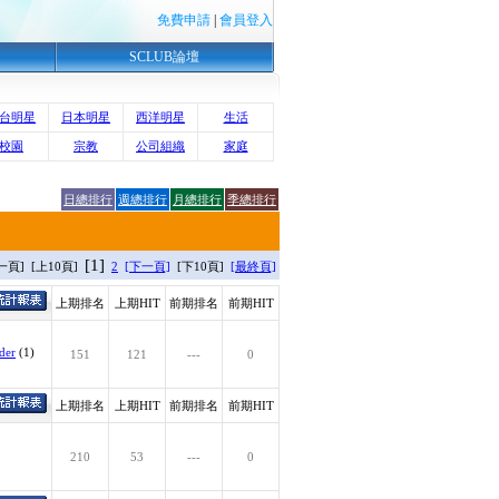
免費申請
|
會員登入
SCLUB論壇
台明星
日本明星
西洋明星
生活
校園
宗教
公司組織
家庭
日總排行
週總排行
月總排行
季總排行
[1]
一頁] [上10頁]
2
[下一頁]
[下10頁]
[最終頁]
上期排名
上期HIT
前期排名
前期HIT
der
(1)
151
121
---
0
上期排名
上期HIT
前期排名
前期HIT
210
53
---
0