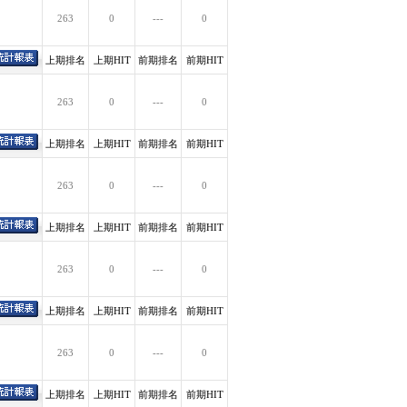
263
0
---
0
上期排名
上期HIT
前期排名
前期HIT
263
0
---
0
上期排名
上期HIT
前期排名
前期HIT
263
0
---
0
上期排名
上期HIT
前期排名
前期HIT
263
0
---
0
上期排名
上期HIT
前期排名
前期HIT
263
0
---
0
上期排名
上期HIT
前期排名
前期HIT