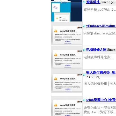
資訊科技
Since : (2
資訊科技 nd076dr_2 ..
τEmbraceδResolut
有關於τEmbraceξ記憶〝 
电脑维修之家
Since
电脑故障维修之家 ...
衝天跑付費外掛│衝
23:56:29)
衝天跑付費外掛│衝天跑
sclub资源中心∣∣免费
还在为论坛不够美观
费的Discuz资源下载！ .