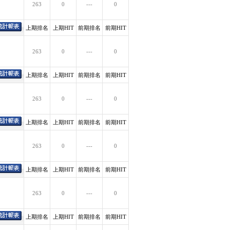
263
0
---
0
上期排名
上期HIT
前期排名
前期HIT
263
0
---
0
上期排名
上期HIT
前期排名
前期HIT
263
0
---
0
上期排名
上期HIT
前期排名
前期HIT
263
0
---
0
上期排名
上期HIT
前期排名
前期HIT
263
0
---
0
上期排名
上期HIT
前期排名
前期HIT