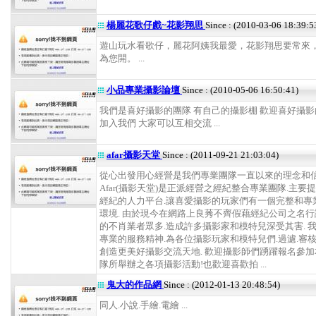
楊麗花歌仔戲~花影翔思
Since : (2010-03-06 18:39:5
遊山玩水看歌仔，麗花阿姨我最愛，花影翔思要常來
為您開。 ...
小品專業攝影論壇
Since : (2010-05-06 16:50:41)
我們是喜好攝影的團隊 有自己的攝影棚 歡迎喜好攝
加入我們 大家可以互相交流 ...
afar攝影天堂
Since : (2011-09-21 21:03:04)
從心出發用心經營是我們專業團隊一直以來的理念和信
Afar(攝影天堂)是正派經營之經紀整合專業團隊.主要
經紀的人力平台.讓喜愛攝影的玩家們有一個完整和專
環境. 由於現今在網路上良莠不齊假藉經紀公司之名
的不肖業者眾多.造成許多攝影家和模特兒深受其害. 
專業的服務精神.為各位攝影玩家和模特兒們.過濾.審核
創造更美好攝影交流天地. 歡迎攝影師們踴躍報名參
隊所舉辦之各項攝影活動!也歡迎喜歡拍 ...
鬼大的作品網
Since : (2012-01-13 20:48:54)
同人.小說.手繪.電繪 ...