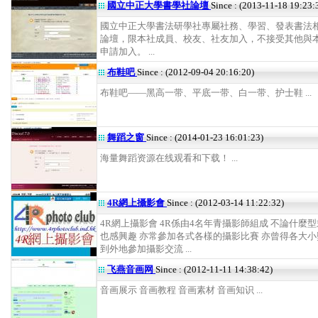
國立中正大學書學社論壇
Since : (2013-11-18 19:23:
國立中正大學書法研學社專屬社務、學習、發表書法
論壇，限本社成員、校友、社友加入，不接受其他與
申請加入。 ...
布鞋吧
Since : (2012-09-04 20:16:20)
布鞋吧——黑高一带、平底一带、白一带、护士鞋 ...
舞蹈之窗
Since : (2014-01-23 16:01:23)
海量舞蹈资源在线观看和下载！ ...
4R網上攝影會
Since : (2012-03-14 11:22:32)
4R網上攝影會 4R係由4名年青攝影師組成 不論什麼
也感興趣 亦常參加各式各樣的攝影比賽 亦曾得各大小
到外地參加攝影交流 ...
飞燕音画网
Since : (2012-11-11 14:38:42)
音画展示 音画教程 音画素材 音画知识 ...