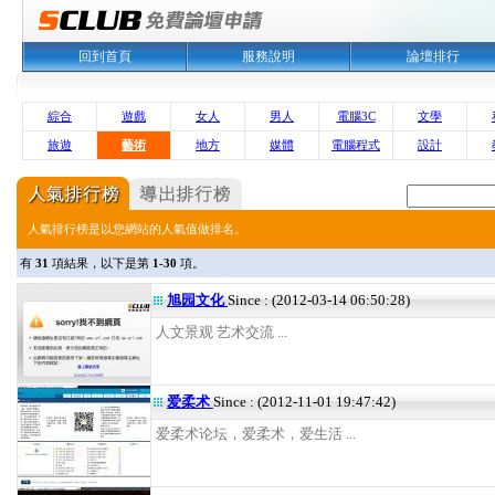
回到首頁
服務說明
論壇排行
綜合
遊戲
女人
男人
電腦3C
文學
旅遊
藝術
地方
媒體
電腦程式
設計
人氣排行榜是以您網站的人氣值做排名。
有
31
項結果，以下是第
1-30
項。
旭园文化
Since : (2012-03-14 06:50:28)
人文景观 艺术交流 ...
爱柔术
Since : (2012-11-01 19:47:42)
爱柔术论坛，爱柔术，爱生活 ...