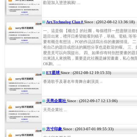
歡迎加入塗塗鴉鴉! ...
Art.Technolog Clan #
Since : (2012-08-12 13:36:18)
一、這是個 【概念】的社團，每個禮拜一想盡辦法都
題目出來，禮拜日希望能看到稿子，草稿、電稿..等等
要有概念有想法，PO的作品請寫出你的畫圖情境。 
有自己的題目或想法的圖想分享也是歡迎的喔。 三、
麼意見可以向我提出。 四、如果你有特別想要畫的題
出來請人來挑戰，重要是此社團是練習畫畫，私心無
OK齁。 ...
ET星球
Since : (2012-08-12 19:15:33)
香港歌手及著名年青舞台劇演員 ...
天亮企業社
Since : (2012-09-17 12:13:06)
天亮企業社 ...
方寸印象
Since : (2013-07-01 09:55:33)