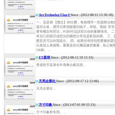
Art.Technolog Clan #
Since : (2012-08-12 13:36:18)
一、這是個 【概念】的社團，每個禮拜一想盡辦法都
題目出來，禮拜日希望能看到稿子，草稿、電稿..等等
要有概念有想法，PO的作品請寫出你的畫圖情境。 
有自己的題目或想法的圖想分享也是歡迎的喔。 三、
麼意見可以向我提出。 四、如果你有特別想要畫的題
出來請人來挑戰，重要是此社團是練習畫畫，私心無
OK齁。 ...
ET星球
Since : (2012-08-12 19:15:33)
香港歌手及著名年青舞台劇演員 ...
天亮企業社
Since : (2012-09-17 12:13:06)
天亮企業社 ...
方寸印象
Since : (2013-07-01 09:55:33)
方寸印象群专用。 ...