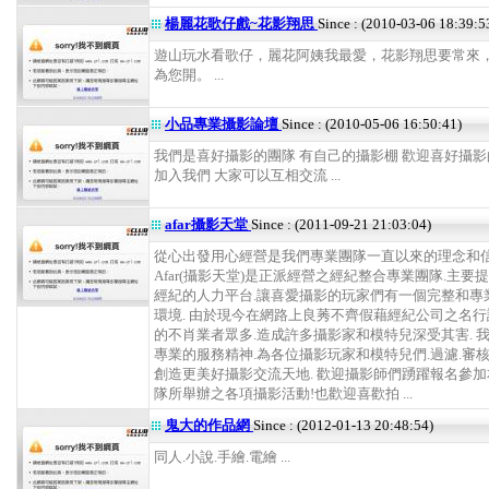
楊麗花歌仔戲~花影翔思
Since : (2010-03-06 18:39:5
遊山玩水看歌仔，麗花阿姨我最愛，花影翔思要常來
為您開。 ...
小品專業攝影論壇
Since : (2010-05-06 16:50:41)
我們是喜好攝影的團隊 有自己的攝影棚 歡迎喜好攝
加入我們 大家可以互相交流 ...
afar攝影天堂
Since : (2011-09-21 21:03:04)
從心出發用心經營是我們專業團隊一直以來的理念和信
Afar(攝影天堂)是正派經營之經紀整合專業團隊.主要
經紀的人力平台.讓喜愛攝影的玩家們有一個完整和專
環境. 由於現今在網路上良莠不齊假藉經紀公司之名
的不肖業者眾多.造成許多攝影家和模特兒深受其害. 
專業的服務精神.為各位攝影玩家和模特兒們.過濾.審核
創造更美好攝影交流天地. 歡迎攝影師們踴躍報名參
隊所舉辦之各項攝影活動!也歡迎喜歡拍 ...
鬼大的作品網
Since : (2012-01-13 20:48:54)
同人.小說.手繪.電繪 ...