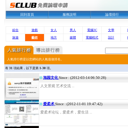
回到首頁
服務說明
論壇排行
綜合
遊戲
女人
男人
電腦3C
文學
旅遊
藝術
地方
媒體
電腦程式
設計
人氣排行榜是以您網站的人氣值做排名。
有
31
項結果，以下是第
1-30
項。
旭园文化
Since : (2012-03-14 06:50:28)
人文景观 艺术交流 ...
爱柔术
Since : (2012-11-01 19:47:42)
爱柔术论坛，爱柔术，爱生活 ...