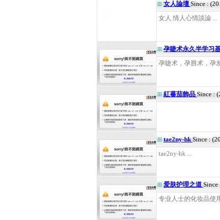
女人論壇
Since : (2
女人.情人心情談論 ...
孕睫术永久半学习
孕睫术，孕唇术，孕发术
紅蕃茄飾品
Since : 
.
tae2ny-hk
Since : (
tae2ny-hk ...
爱肤护理之道
Since
专业人士的化妆品使用及