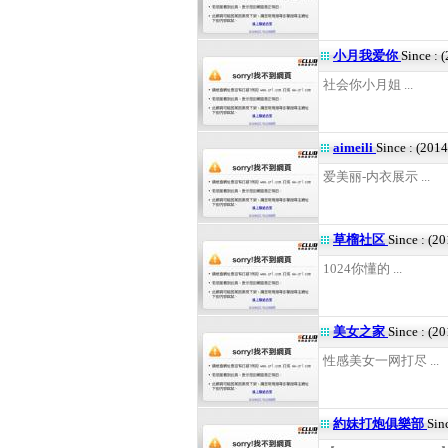
小月我爱你
Since : 
社会你小月姐 ...
aimeili
Since : (201
爱美丽-内衣展示 ...
草榴社区
Since : (2
1024你懂的 ...
美女之家
Since : (2
性感美女一网打尽 ...
約妹打炮俱樂部
Sin