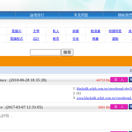
明
論壇排行
常見問題
聯絡我們
電腦3C
文學
私人
娛樂
動漫畫
韓國明星
港
電腦程式
設計
教育
交友
興趣
運動
ince : (2010-06-28 18:35:28)
44753 Hit
1.
blacksilk.sclub.com.tw/viewthread.php?t
2.
(1)
3.
www.blacksilk.sclub.com.tw/viewthread
ce : (2017-03-07 12:33:05)
5601 Hit
啦 ...