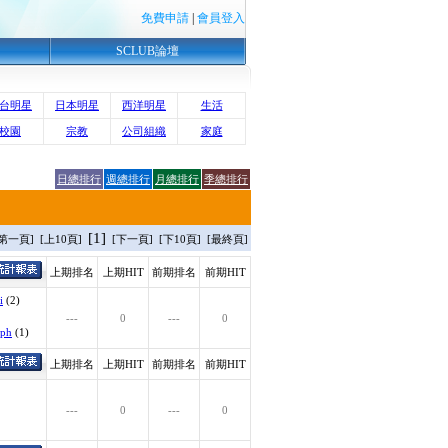
免費申請
|
會員登入
SCLUB論壇
台明星
日本明星
西洋明星
生活
校園
宗教
公司組織
家庭
日總排行
週總排行
月總排行
季總排行
[1]
[第一頁] [上10頁]
[下一頁] [下10頁] [最終頁]
上期排名
上期HIT
前期排名
前期HIT
i
(2)
---
0
---
0
.ph
(1)
上期排名
上期HIT
前期排名
前期HIT
---
0
---
0