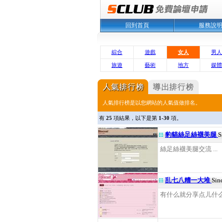
回到首頁
服務說
綜合
遊戲
女人
男人
旅遊
藝術
地方
媒體
人氣排行榜是以您網站的人氣值做排名。
有
25
項結果，以下是第
1-30
項。
豹貓絲足絲襪美腿
S
絲足絲襪美腿交流 ...
乱七八糟一大堆
Sin
有什么就分享点儿什么好