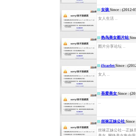
女孩
Since : (2012-0
女人生活 ...
热鸟美女图片站
Sin
图片分享论坛 ...
iScarlet
Since : (20
女人 ...
吾爱美女
Since : (2
...
丝袜正妹公社
Since
丝袜正妹公社—正妹岛
美女_网络美女集中营！ 