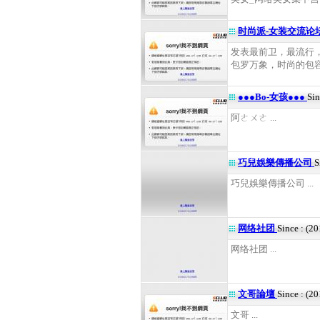
时尚派-女装交流论
发表最前卫，最流行
包罗万象，时尚的包容性
●●●Bo-女孩●●●
Sin
阿ㄜㄨㄜ ...
巧兒娛樂傳播公司
S
巧兒娛樂傳播公司 ...
网络社团
Since : (2
网络社团 ...
文哥論壇
Since : (2
文哥 ...