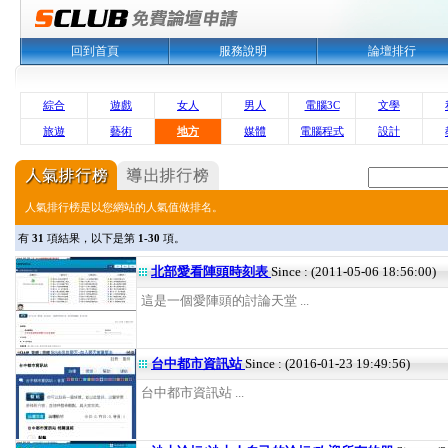
回到首頁
服務說明
論壇排行
綜合
遊戲
女人
男人
電腦3C
文學
旅遊
藝術
地方
媒體
電腦程式
設計
人氣排行榜是以您網站的人氣值做排名。
有
31
項結果，以下是第
1-30
項。
北部愛看陣頭時刻表
Since : (2011-05-06 18:56:00)
這是一個愛陣頭的討論天堂 ...
台中都市資訊站
Since : (2016-01-23 19:49:56)
台中都市資訊站 ...