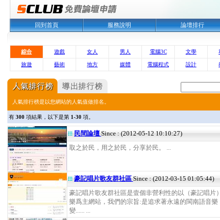
回到首頁
服務說明
論壇排行
綜合
遊戲
女人
男人
電腦3C
文學
旅遊
藝術
地方
媒體
電腦程式
設計
人氣排行榜是以您網站的人氣值做排名。
有
300
項結果，以下是第
1-30
項。
民間論壇
Since : (2012-05-12 10:10:27)
取之於民，用之於民，分享於民。 ...
豪記唱片歌友群社區
Since : (2012-03-15 01:05:44)
豪記唱片歌友群社區是壹個非營利性的以（豪記唱片
樂爲主網站，我們的宗旨:是追求著永遠的閩南語音樂
變...... ...