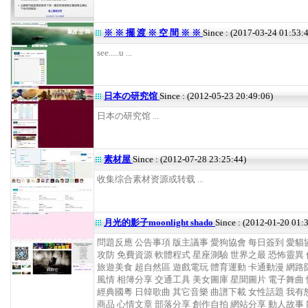
※ ※ 擺 渡 ※ 空 間 ※ ※
Since : (2017-03-24 01:53:
see.....u ...
日本の研究馆
Since : (2012-05-23 20:49:06)
日本の研究馆 ...
素材屋
Since : (2012-07-28 23:25:44)
收集综合素材资源或转载 ...
月光的影子moonlight shado
Since : (2012-01-20 01:
問題反應 公告事項 版主議事 愛狗協會 每日簽到 愛貓
攻防 免費資源 軟體程式 星座測驗 世界之最 恐怖靈異
旅遊美食 超自然區 遊戲電玩 體育運動 卡通動漫 網路
風情 相簿分享 交通工具 美女圖庫 星聞圖片 電子舞曲
經典國粵 日韓歌曲 其它音樂 曲譜下載 女性話題 我有
商品 心情文章 部落分享 創作自拍 網站分享 動人故事