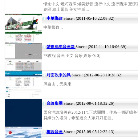
懷念中文 老式西洋 爆笑影音 流行中文 流行西洋 驚悚
劇區 線上電影 美女性感 ...
中華郵政
Since : (2011-05-16 22:08:32)
中華郵政 ...
梦影流年音画网
Since : (2012-11-19 16:06:39)
PS教程 音画 图文 音乐 娱乐 休闲 ...
对面吹来的风
Since : (2012-06-28 19:28:32)
风自由，无拘束 ...
台論集團
Since : (2012-09-01 18:32:26)
因台灣論壇將在2012/11/1正式關閉，作為一個延續
員緣分的場所，希望這次大家好好把握。 ...
梅园音画
Since : (2015-09-05 12:22:13)