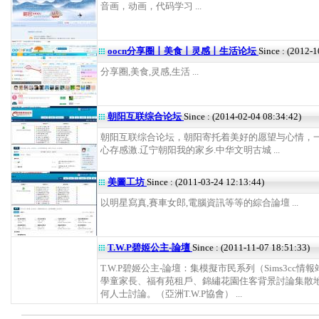
音画，动画，代码学习 ...
oocn分享圈丨美食丨灵感丨生活论坛
Since : (2012-
分享圈,美食,灵感,生活 ...
朝阳互联综合论坛
Since : (2014-02-04 08:34:42)
朝阳互联综合论坛，朝阳寄托着美好的愿望与心情，
心存感激.辽宁朝阳我的家乡.中华文明古城 ...
美圖工坊
Since : (2011-03-24 12:13:44)
以明星寫真,賽車女郎,電腦資訊等等的綜合論壇 ...
T.W.P碧姬公主-論壇
Since : (2011-11-07 18:51:33)
T.W.P碧姬公主-論壇：集模擬市民系列（Sims3cc情
學童家長、福有苑租戶、錦繡花園住客背景討論集散
何人士討論。（亞洲T.W.P協會） ...