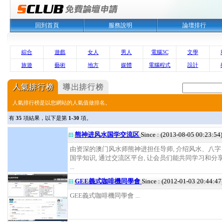
回到首頁
服務說明
論壇排行
綜合
遊戲
女人
男人
電腦3C
文學
旅遊
藝術
地方
媒體
電腦程式
設計
人氣排行榜是以您網站的人氣值做排名。
有
35
項結果，以下是第
1-30
項。
熊神进风水国学交流区
Since : (2013-08-05 00:23:54
由资深的澳门风水师熊神进担任导师, 介绍风水、八
国学知识, 通过交流区平台, 让会员们能共同学习和分
...
GEE義式咖啡機同學會
Since : (2012-01-03 20:44:47
GEE義式咖啡機同學會 ...