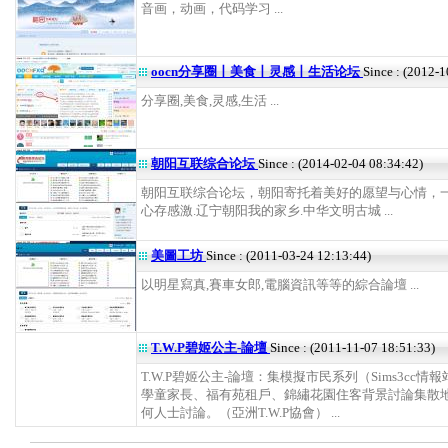
音画，动画，代码学习 ...
oocn分享圈丨美食丨灵感丨生活论坛
Since : (2012-
分享圈,美食,灵感,生活 ...
朝阳互联综合论坛
Since : (2014-02-04 08:34:42)
朝阳互联综合论坛，朝阳寄托着美好的愿望与心情，
心存感激.辽宁朝阳我的家乡.中华文明古城 ...
美圖工坊
Since : (2011-03-24 12:13:44)
以明星寫真,賽車女郎,電腦資訊等等的綜合論壇 ...
T.W.P碧姬公主-論壇
Since : (2011-11-07 18:51:33)
T.W.P碧姬公主-論壇：集模擬市民系列（Sims3cc情
學童家長、福有苑租戶、錦繡花園住客背景討論集散
何人士討論。（亞洲T.W.P協會） ...