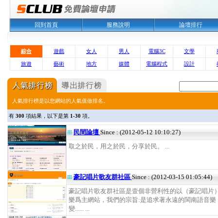
回到首頁
服務說明
論壇排行
綜合
遊戲
女人
男人
電腦3C
文學
旅遊
藝術
地方
媒體
電腦程式
設計
人氣排行榜是以您網站的人氣值做排名。
有
300
項結果，以下是第
1-30
項。
民間論壇
Since : (2012-05-12 10:10:27)
取之於民，用之於民，分享於民。 ...
豪記唱片歌友群社區
Since : (2012-03-15 01:05:44)
豪記唱片歌友群社區是壹個非營利性的以（豪記唱片
樂爲主網站，我們的宗旨:是追求著永遠的閩南語音樂
變...... ...