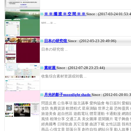
※ ※ 擺 渡 ※ 空 間 ※ ※
Since : (2017-03-24 01:53:
see.....u ...
日本の研究馆
Since : (2012-05-23 20:49:06)
日本の研究馆 ...
素材屋
Since : (2012-07-28 23:25:44)
收集综合素材资源或转载 ...
月光的影子moonlight shado
Since : (2012-01-20 01:
問題反應 公告事項 版主議事 愛狗協會 每日簽到 愛貓
攻防 免費資源 軟體程式 星座測驗 世界之最 恐怖靈異
旅遊美食 超自然區 遊戲電玩 體育運動 卡通動漫 網路
風情 相簿分享 交通工具 美女圖庫 星聞圖片 電子舞曲
經典國粵 日韓歌曲 其它音樂 曲譜下載 女性話題 我有
商品 心情文章 部落分享 創作自拍 網站分享 動人故事