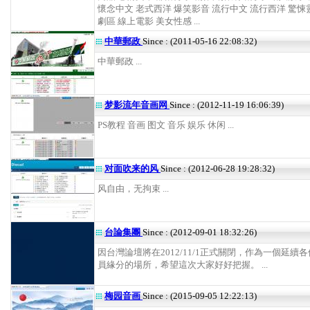
懷念中文 老式西洋 爆笑影音 流行中文 流行西洋 驚悚
劇區 線上電影 美女性感 ...
中華郵政
Since : (2011-05-16 22:08:32)
中華郵政 ...
梦影流年音画网
Since : (2012-11-19 16:06:39)
PS教程 音画 图文 音乐 娱乐 休闲 ...
对面吹来的风
Since : (2012-06-28 19:28:32)
风自由，无拘束 ...
台論集團
Since : (2012-09-01 18:32:26)
因台灣論壇將在2012/11/1正式關閉，作為一個延續
員緣分的場所，希望這次大家好好把握。 ...
梅园音画
Since : (2015-09-05 12:22:13)