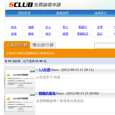
回到首頁
服務說明
論壇排行
綜合
遊戲
女人
男人
電腦3C
文學
旅遊
藝術
地方
媒體
電腦程式
設計
人氣排行榜是以您網站的人氣值做排名。
有
94
項結果，以下是第
61-90
項。
S.A社团
Since : (2012-09-13 11:28:11)
ps交流学习 动漫 ...... ...
貍貓的基地
Since : (2012-09-15 23:30:00)
這是貍貓論壇^^ 歡迎各位來這這~ ...