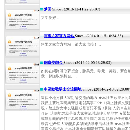
梦回
Since : (2013-12-11 22:25:07)
文学爱好 ...
阿狸之家官方网站
Since : (2014-01-15 10:34:55)
阿里之家官方网站，请大家信赖！ ...
網賺夢想金
Since : (2014-02-05 13:29:05)
如何在網路賺取夢想金，賺美元、歐元、英鎊、新台
我一起賺取夢想金。 ...
中區勁戰騎士交流園地
Since : (2014-02-18 02:28:00
這個小地方供大家討論交流的地方 ★本社團歡迎不同
我們主要吃喝玩樂守規定就萬事OK★ 1.禁止挑釁文
現 2.禁止對女車友騷擾或是言語不當 3.剛加入的車
介紹. 這個地方就是讓大家交流討論聊天的地方 ★嚴禁
或無意義的任何行為來破壞社團之氣氛 也歡迎任何車
發言 也希望大家能多多舉辦活動來活絡社團 ★本社
買賣交易行為 ☆本社團也常開活動可以踴躍的參加不