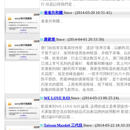
行 但是記得我們是 ...
雀雀共和國
Since : (2014-03-20 10:51:41)
雀雀共和國 ...
唐家堡
Since : (2014-04-01 20:53:50)
唐门始祖有百毒真经传世，遗训“统率百毒，以解民厄
子善于设计、发明和使用各种暗器，并精于弄毒。以
一隅，饮誉武林，行走江湖达数百年之久。唐门暗器
江湖上常可见到的是毒针、毒蒺藜和断魂砂，其上均
非唐家的独门解药而不能解。唐家使用暗器的最高超手
天花雨”，练至登峰造极时，一双手可同时打出六十四
防不胜防。而最神秘的唐家暗器“孔雀翎”，是个由纯
闪发光的圆筒，上面有两道枢纽，按下枢纽，筒里淬
剧毒的暗器便飞射而出。金光眩 ...
WE LOVE BJD
Since : (2014-05-13 00:25:24)
歡迎來到WE LOVE BJD 論壇, 這裡的成立是希望提
大家販賣交流自製的娃品式自家品牌的娃用配件 歡迎
邊討論BJD的話題 ...
Taiwan Mazda6 三代目
Since : (2014-05-22 18:33:33