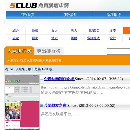
回到首頁
服務說明
論壇排行
綜合
遊戲
女人
男人
電腦3C
文學
旅遊
藝術
地方
媒體
電腦程式
設計
人氣排行榜是以您網站的人氣值做排名。
有
143
項結果，以下是第
1-30
項。
企鹅动画制作论坛
Since : (2014-02-07 13:36:32)
flash,tvpaint,ps,ae,Gimp,blender,ai,cdr,anime,moho,veg
简易动画制作,官方网站,官网,论坛。 ...
兵团战友之家
Since : (2013-06-23 00:09:52)
兵团战友联谊平台。 ...