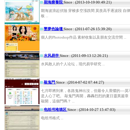
期海療養院
Since : (2013-10-19 00:49:21)
期海波浪起伏險 穿梭多空漲跌間 莫羨高手逐波段 自
板 ...
墜夢色論壇
Since : (2011-07-26 15:39:20)
個人的Photoshop作品 素材收集以及朋友交流空間 ...
水风易学
Since : (2011-09-13 12:26:21)
水风散人的个人论坛，现代易学研究 ...
敲鬼門
Since : (2014-07-02 07:44:27)
七月即將到來，各路鬼神出沒，但最令人畏懼的----莫
是人心了吧。 敲鬼門再開，轟轟烈烈的夏日靈異篇章！ -
敲開，這個門嗎？ ...
电纸书堆填区
Since : (2014-10-27 15:47:03)
电纸书格式 ...