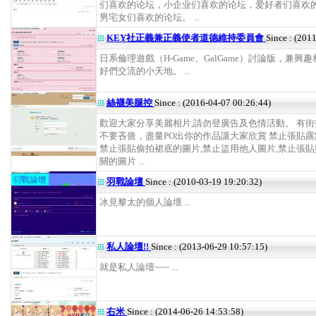
们喜欢的论坛，小企业们喜欢的论坛，爱好者们喜欢
男宅女们喜欢的论坛。 ...
KEY社正義兼正義使者道德維持委員會
Since : (201
日系倫理遊戲（H-Game、GalGame）討論版，兼興
好們交流的小天地。 ...
絲襪美腿控
Since : (2016-04-07 00:26:44)
歡迎大家分享美麗相片,請勿登廣告及色情活動。 有
不要吝嗇，盡量PO出你的作品讓大家欣賞 禁止張貼露
禁止張貼偷拍裙底的圖片,禁止盜用他人圖片,禁止張
關的圖片 ...
羽戰論壇
Since : (2010-03-19 19:20:32)
冰見黎太的個人論壇 ...
私人論壇!!
Since : (2013-06-29 10:57:15)
就是私人論壇~~~ ...
右米
Since : (2014-06-26 14:53:58)