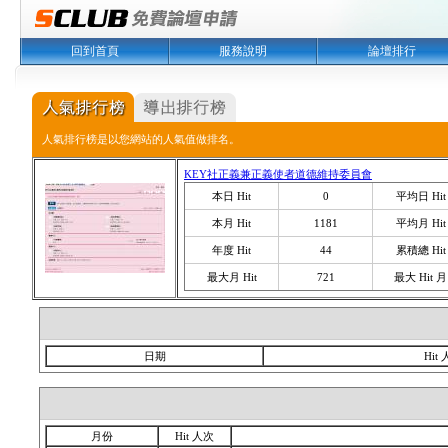
回到首頁
服務說明
論壇排行
人氣排行榜是以您網站的人氣值做排名。
KEY社正義兼正義使者道德維持委員會
本日 Hit
0
平均日 Hit
本月 Hit
1181
平均月 Hit
年度 Hit
44
累積總 Hit
最大月 Hit
721
最大 Hit 月
日期
Hit
月份
Hit 人次