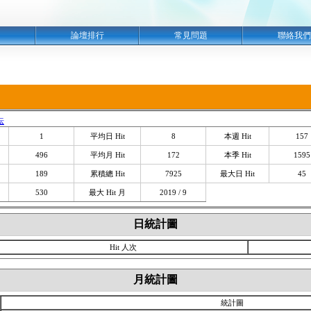
明
論壇排行
常見問題
聯絡我們
坛
1
平均日 Hit
8
本週 Hit
157
496
平均月 Hit
172
本季 Hit
1595
189
累積總 Hit
7925
最大日 Hit
45
530
最大 Hit 月
2019 / 9
日統計圖
Hit 人次
月統計圖
統計圖