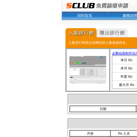
回到首頁
服務說
人氣排行榜是以您網站的人氣值做排名。
企鹅动画制作论
本日 Hit
本月 Hit
年度 Hit
最大月 Hit
日期
月份
Hit 人次