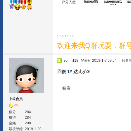
lumea98
superman1
ha
評分人數
024
欢迎来我Q群玩耍，群号1
sonm118
發表於 2013-1-7 09:54
|
只看
回復
1#
达人小G
看看
中級會員
積分
284
威望
284
金錢
208
最後登錄
2019-1-20