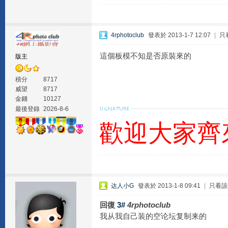
4rphotoclub
發表於 2013-1-7 12:07
|
只
這個板模不知是否原裝來的
版主
積分
8717
威望
8717
金錢
10127
最後登錄
2026-8-6
歡迎大家齊
达人小G
發表於 2013-1-8 09:41
|
只看該
回復
3#
4rphotoclub
我从我自己装的空论坛复制来的