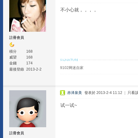
不小心就，，，，
註冊會員
積分
168
威望
168
金錢
174
9102网迷自家
最後登錄
2013-2-2
赤泽泉美
發表於 2013-2-4 11:12
|
只看
试一试~
註冊會員