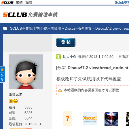
繁體
|
簡體
Sclu
SCLUB免費論壇申請-使用者論壇
»
Discuz--版型設置
» Discuz!7.2 viewth
發帖
达人小G
發表於 2013-1-7 09:50
|
只看該
[分享]
Discuz!7.2 viewthread_node
模板改坏了先试试用以下代码覆盖
本帖隱藏的內容需要回復才可以瀏覽
論壇元老
積分
5886
威望
5886
7
金錢
5644
最後登錄
2016-9-13