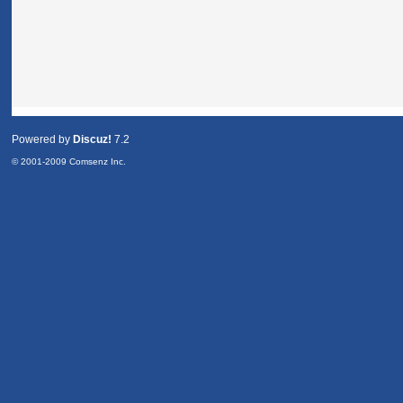
Powered by
Discuz!
7.2
© 2001-2009
Comsenz Inc.