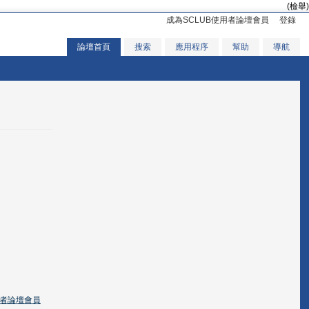
(檢舉)
成為SCLUB使用者論壇會員
登錄
論壇首頁
搜索
應用程序
幫助
導航
用者論壇會員