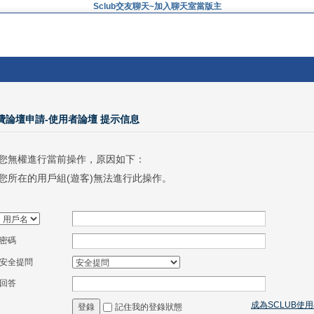
Sclub交友聊天~加入聊天室當版主
免費論壇申請-使用者論壇 提示信息
您無權進行當前操作，原因如下：
您所在的用戶組(遊客)無法進行此操作。
密碼
安全提問
回答
成為SCLUB使
記住我的登錄狀態
登錄