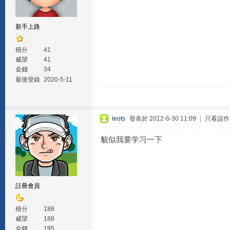
新手上路
積分
41
威望
41
金錢
34
最後登錄
2020-5-11
leots
發表於 2012-6-30 11:09
|
只看該作
貌似我要学习一下
註冊會員
積分
188
威望
188
金錢
195