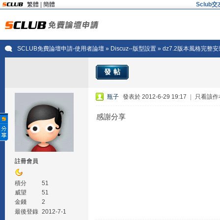
繁體
|
簡體
Sclu
SCLUB免費論壇申請-使用者論壇
»
Discuz--版型設置
» dz7.2版本風格完
發帖
瓶子
發表於 2012-6-29 19:17
|
只看該作
感謝分享
註冊會員
積分
51
威望
51
金錢
2
最後登錄
2012-7-1