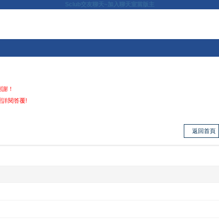
Sclub交友聊天~加入聊天室當版主
謝謝！
詳閱答覆!
返回首頁