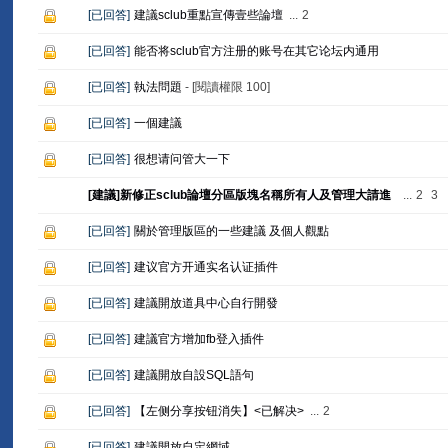
[
已回答
]
建議sclub重點宣傳壹些論壇
...
2
[
已回答
]
能否将sclub官方注册的账号在其它论坛内通用
[
已回答
]
執法問題
- [閱讀權限
100
]
[
已回答
]
一個建議
[
已回答
]
很想请问管大一下
[建議]新修正sclub論壇分區版塊名稱所有人及管理大請進
...
2
3
[
已回答
]
關於管理版區的一些建議 及個人觀點
[
已回答
]
建议官方开通实名认证插件
[
已回答
]
建議開放道具中心自行開發
[
已回答
]
建議官方增加fb登入插件
[
已回答
]
建議開放自設SQL語句
[
已回答
]
【左侧分享按钮消失】<已解决>
...
2
[
已回答
]
建議開放自定網域