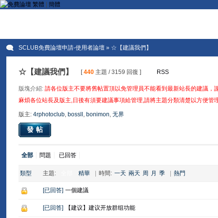
繁體
|
簡體
SCLUB免費論壇申請-使用者論壇
» ☆【建議我們】
☆【建議我們】
[
440
主題 / 3159 回復 ]
RSS
版塊介紹:
請各位版主不要將舊帖置頂以免管理員不能看到最新站長的建議，
麻煩各位站長及版主,日後有須要建議事項給管理,請將主題分類清楚以方便管理
版主:
4rphotoclub
,
bossll
,
bonimon
,
无界
發帖
全部
問題
已回答
類型
主題:
全部
精華
|
時間:
一天
兩天
周
月
季
|
熱門
[
已回答
]
一個建議
[
已回答
]
【建议】建议开放群组功能