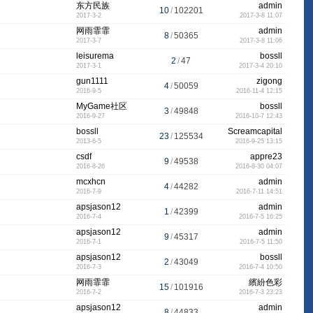
东方民族
admin
10
/
102201
2017-3-2
2017-3-8 11:07
网雨霏霏
admin
8
/
50365
2017-3-7
2017-3-8 11:06
leisurema
bossll
2
/
47
2017-3-1
2017-3-4 20:10
gun1111
zigong
4
/
50059
2016-9-5
2016-11-4 12:15
MyGame社区
bossll
3
/
49848
2016-9-27
2016-10-7 12:43
bossll
Screamcapital
23
/
125534
2013-6-5
2016-9-25 13:15
csdf
appre23
9
/
49538
2016-8-26
2016-8-30 04:07
mcxhcn
admin
4
/
44282
2016-7-9
2016-7-11 14:51
apsjason12
admin
1
/
42399
2016-7-4
2016-7-5 16:25
apsjason12
admin
9
/
45317
2016-7-1
2016-7-5 11:50
apsjason12
bossll
2
/
43049
2016-7-3
2016-7-4 10:50
网雨霏霏
繽紛色彩
15
/
101916
2016-7-2
2016-7-3 23:23
apsjason12
admin
8
/
44833