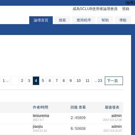
(檢舉)
成為SCLUB使用者論壇會員
登錄
論壇首頁
搜索
應用程序
幫助
導航
1 ...
2
3
4
5
6
7
8
9
10
11
... 23
下一頁
作者/時間
回復
查看
最後發表
leisurema
admin
2
/
45809
2017-3-7
2017-3-8 12:08
jiaojiu
admin
6
/
50608
2016-12-14
2017-3-8 11:07