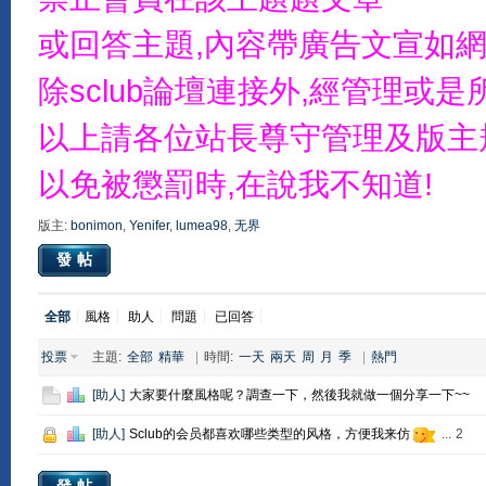
或回答主題,內容帶廣告文宣如網
除sclub論壇連接外,經管理
以上請各位站長尊守管理及版主
以免被懲罰時,在說我不知道!
版主:
bonimon
,
Yenifer
,
lumea98
,
无界
發帖
全部
風格
助人
問題
已回答
投票
主題:
全部
精華
|
時間:
一天
兩天
周
月
季
|
熱門
[
助人
]
大家要什麼風格呢？調查一下，然後我就做一個分享一下~~
[
助人
]
Sclub的会员都喜欢哪些类型的风格，方便我来仿
...
2