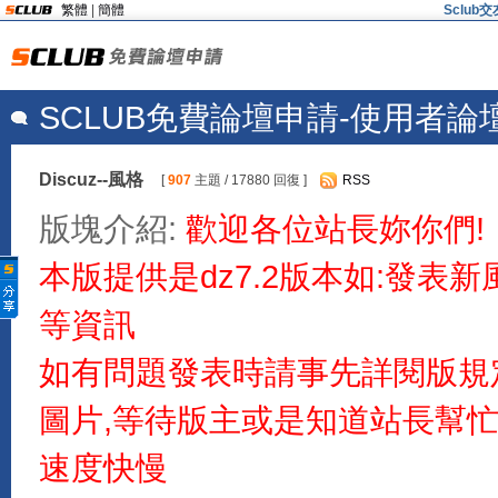
繁體
|
簡體
Sclu
SCLUB免費論壇申請-使用者論
Discuz--風格
[
907
主題 / 17880 回復 ]
RSS
版塊介紹:
歡迎各位站長妳你們!
本版提供是dz7.2版本如:發表
等資訊
如有問題發表時請事先詳閱版規
圖片,等待版主或是知道站長幫
速度快慢