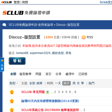
繁體
|
簡體
Sclu
SCLUB免費論壇申請-使用者論壇
» Discuz--版型設置
Discuz--版型設置
[
2204
主題 / 33646 回復 ]
RSS
版塊介紹:
本版塊:提供各位會員dz7.2版型模版代碼修改資訊教學與問題討論區
版主:
lumea98
,
superman1024
,
繽紛色彩
,
章鱼
發帖
全部
版型教學
問題
其它
分享
處理中
已回答
類型
主題:
全部
精華
|
時間:
一天
兩天
周
月
季
|
熱門
SCLUB-常見問題
...
2
3
4
5
6
..
8
論壇60天內沒有經營將被刪除(101.6.8更新)
SCLUB系統公告 2017/06/09 檢舉違規說明
...
2