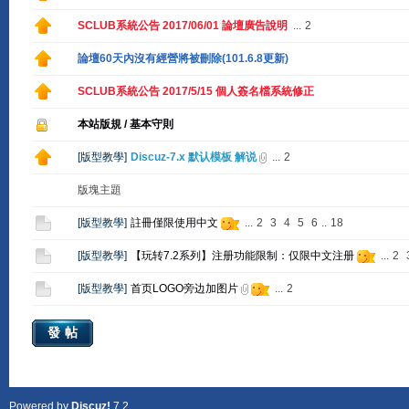
SCLUB系統公告 2017/06/01 論壇廣告說明
...
2
論壇60天內沒有經營將被刪除(101.6.8更新)
SCLUB系統公告 2017/5/15 個人簽名檔系統修正
本站版規 / 基本守則
[
版型教學
]
Discuz-7.x 默认模板 解说
...
2
版塊主題
[
版型教學
]
註冊僅限使用中文
...
2
3
4
5
6
..
18
[
版型教學
]
【玩转7.2系列】注册功能限制：仅限中文注册
...
2
[
版型教學
]
首页LOGO旁边加图片
...
2
發帖
Powered by
Discuz!
7.2