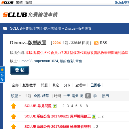
繁體
|
簡體
Sclu
SCLUB免費論壇申請-使用者論壇
» Discuz--版型設置
Discuz--版型設置
[
2204
主題 / 33646 回復 ]
RSS
版塊介紹:
本版塊:提供各位會員dz7.2版型模版代碼修改資訊教學與問題討論區
版主:
lumea98
,
superman1024
,
繽紛色彩
,
章鱼
發帖
全部
版型教學
問題
其它
分享
處理中
已回答
類型
主題:
全部
精華
|
時間:
一天
兩天
周
月
季
|
熱門
SCLUB-常見問題
...
2
3
4
5
6
..
8
SCLUB系統公告 2017/06/21 用戶權限修正
...
2
SCLUB系統公告 2017/06/09 檢舉違規說明
...
2