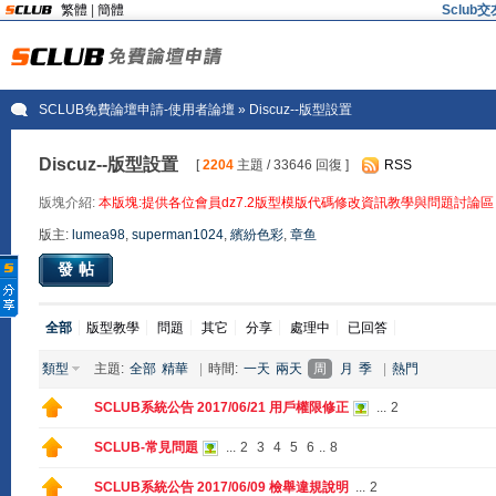
繁體
|
簡體
Sclu
SCLUB免費論壇申請-使用者論壇
» Discuz--版型設置
Discuz--版型設置
[
2204
主題 / 33646 回復 ]
RSS
版塊介紹:
本版塊:提供各位會員dz7.2版型模版代碼修改資訊教學與問題討論區
版主:
lumea98
,
superman1024
,
繽紛色彩
,
章鱼
發帖
全部
版型教學
問題
其它
分享
處理中
已回答
類型
主題:
全部
精華
|
時間:
一天
兩天
周
月
季
|
熱門
SCLUB系統公告 2017/06/21 用戶權限修正
...
2
SCLUB-常見問題
...
2
3
4
5
6
..
8
SCLUB系統公告 2017/06/09 檢舉違規說明
...
2