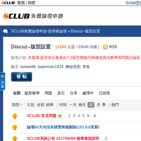
繁體
|
簡體
Sclu
SCLUB免費論壇申請-使用者論壇
» Discuz--版型設置
Discuz--版型設置
[
2204
主題 / 33646 回復 ]
RSS
版塊介紹:
本版塊:提供各位會員dz7.2版型模版代碼修改資訊教學與問題討論區
版主:
lumea98
,
superman1024
,
繽紛色彩
,
章鱼
發帖
全部
版型教學
問題
其它
分享
處理中
已回答
類型
主題:
全部
精華
|
時間:
一天
兩天
周
月
季
|
熱門
SCLUB-常見問題
...
2
3
4
5
6
..
8
論壇60天內沒有經營將被刪除(101.6.8更新)
SCLUB系統公告 2017/06/09 檢舉違規說明
...
2