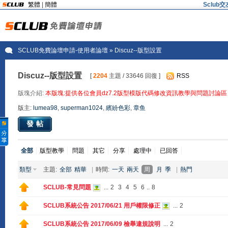
繁體
|
簡體
Sclu
SCLUB免費論壇申請-使用者論壇
» Discuz--版型設置
Discuz--版型設置
[
2204
主題 / 33646 回復 ]
RSS
版塊介紹:
本版塊:提供各位會員dz7.2版型模版代碼修改資訊教學與問題討論區
版主:
lumea98
,
superman1024
,
繽紛色彩
,
章鱼
發帖
全部
版型教學
問題
其它
分享
處理中
已回答
類型
主題:
全部
精華
|
時間:
一天
兩天
周
月
季
|
熱門
SCLUB-常見問題
...
2
3
4
5
6
..
8
SCLUB系統公告 2017/06/21 用戶權限修正
...
2
SCLUB系統公告 2017/06/09 檢舉違規說明
...
2