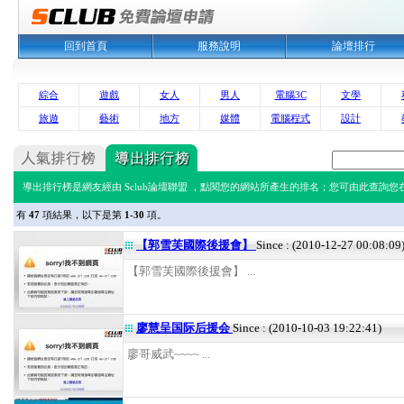
回到首頁
服務說明
論壇排行
綜合
遊戲
女人
男人
電腦3C
文學
旅遊
藝術
地方
媒體
電腦程式
設計
導出排行榜是網友經由 Sclub論壇聯盟 ，點閱您的網站所產生的排名；您可由此查詢您在 
有
47
項結果，以下是第
1-30
項。
【郭雪芙國際後援會】
Since : (2010-12-27 00:08:09
【郭雪芙國際後援會】 ...
廖慧呈国际后援会
Since : (2010-10-03 19:22:41)
廖哥威武~~~~ ...