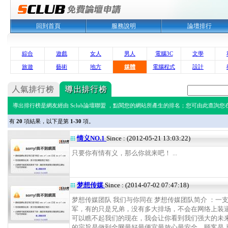
回到首頁
服務說明
論壇排行
綜合
遊戲
女人
男人
電腦3C
文學
旅遊
藝術
地方
媒體
電腦程式
設計
導出排行榜是網友經由 Sclub論壇聯盟 ，點閱您的網站所產生的排名；您可由此查詢您在 
有
20
項結果，以下是第
1-30
項。
情义NO.1
Since : (2012-05-21 13:03:22)
只要你有情有义，那么你就来吧！ ...
梦想传媒
Since : (2014-07-02 07:47:18)
梦想传媒团队 我们与你同在 梦想传媒团队简介 ：一
军，有的只是兄弟，没有多大排场，不会在网络上装
可以瞧不起我们的现在，我会让你看到我们强大的未来
的宗旨是做到全网最好最便宜最放心最安全。顾客是