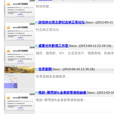
炫动传媒 ...
詠恒林㊣英主群纪念林正英论坛
Since : (2012-05-11
纪念林正英论坛 ...
盛夏光年影视工作室
Since : (2013-04-12 22:19:14)
婚庆、微电影、MV、企业宣传片、视频剪辑、歌曲录制等
世界新開
Since : (2010-04-10 23:39:28)
世界新開及各國風景 ...
唯妍--鄭秀妍&金泰妍香港粉絲會
Since : (2012-02-1
唯妍--鄭秀妍&金泰妍香港粉絲會 ...