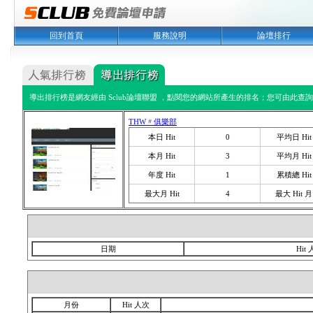
回到首頁
服務說明
論壇排行
導出排行榜是網友經由 Sclub論壇聯盟 ，點閱您的網站所產生的排名；您可由此查詢您
THW〃俱樂部
本日 Hit
0
平均日 Hit
本月 Hit
3
平均月 Hit
年度 Hit
1
累積總 Hit
最大月 Hit
4
最大 Hit 月
日期
Hit
月份
Hit 人次