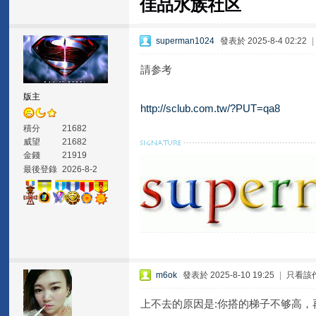
佳品水族社区
superman1024
發表於 2025-8-4 02:22
請参考
版主
http://sclub.com.tw/?PUT=qa8
積分
21682
威望
21682
金錢
21919
最後登錄
2026-8-2
m6ok
發表於 2025-8-10 19:25
|
只看該
上不去的原因是:你搭的梯子不够高，