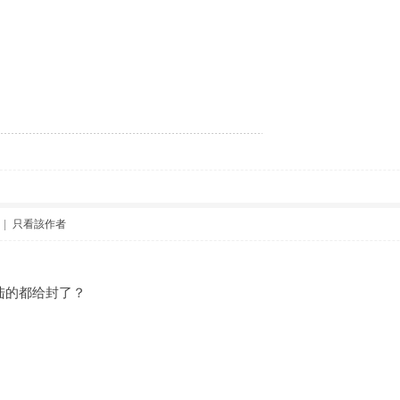
|
只看該作者
陆的都给封了？