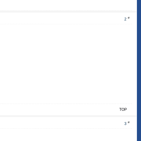
#
2
TOP
#
3