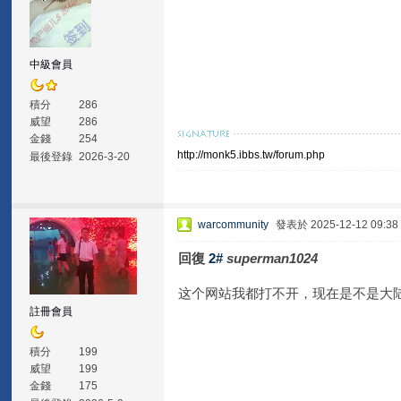
中級會員
積分
286
威望
286
金錢
254
http://monk5.ibbs.tw/forum.php
最後登錄
2026-3-20
warcommunity
發表於 2025-12-12 09:38
回復
2#
superman1024
这个网站我都打不开，现在是不是大
註冊會員
積分
199
威望
199
金錢
175