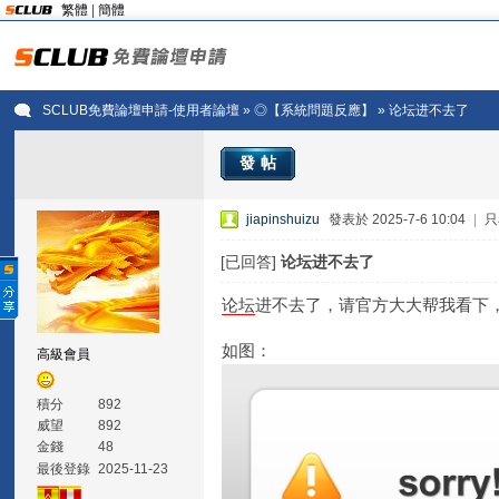
繁體
|
簡體
SCLUB免費論壇申請-使用者論壇
»
◎【系統問題反應】
» 论坛进不去了
發帖
jiapinshuizu
發表於 2025-7-6 10:04
|
只
[已回答]
论坛进不去了
论坛
进不去了，请官方大大帮我看下
如图：
高級會員
積分
892
威望
892
金錢
48
最後登錄
2025-11-23