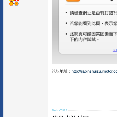
论坛地址：
http://jiapinshuizu.imotor.