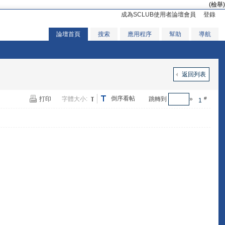
(檢舉)
成為SCLUB使用者論壇會員
登錄
論壇首頁
搜索
應用程序
幫助
導航
返回列表
倒序看帖
打印
字體大小:
跳轉到
»
#
1