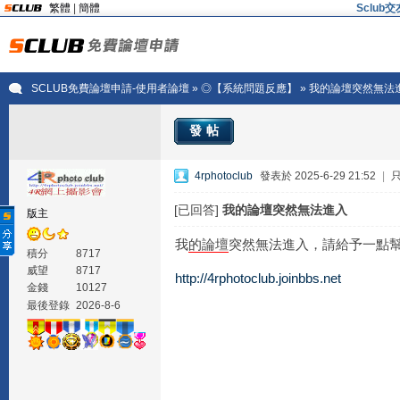
繁體
|
簡體
Sclu
SCLUB免費論壇申請-使用者論壇
»
◎【系統問題反應】
» 我的論壇突然無法
發帖
4rphotoclub
發表於 2025-6-29 21:52
|
[已回答]
我的論壇突然無法進入
版主
我
的
論壇
突然無法進入，請給予一點
積分
8717
威望
8717
http://4rphotoclub.joinbbs.net
金錢
10127
最後登錄
2026-8-6