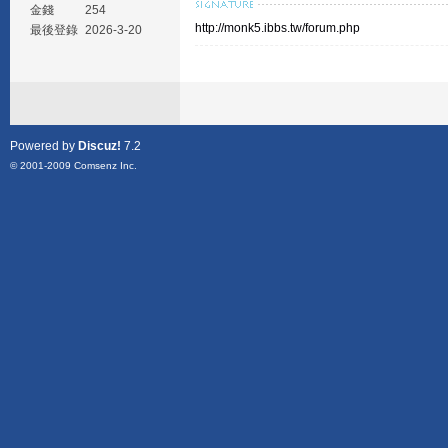
金錢
254
http://monk5.ibbs.tw/forum.php
最後登錄
2026-3-20
Powered by
Discuz!
7.2
© 2001-2009
Comsenz Inc.