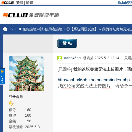
繁體
|
簡體
Sclu
SCLUB免費論壇申請-使用者論壇
»
◎【系統問題反應】
» 我的论坛突然无
發帖
aabb46bb
發表於 2025-5-2 12:14
|
只看
[已回答]
我的论坛突然无法上传图片，请
http://aabb46bb.imotor.com/index.php
我
的
论坛
突然无法上传
图片
，请给予
註冊會員
積分
160
威望
160
金錢
158
最後登錄
2025-5-3