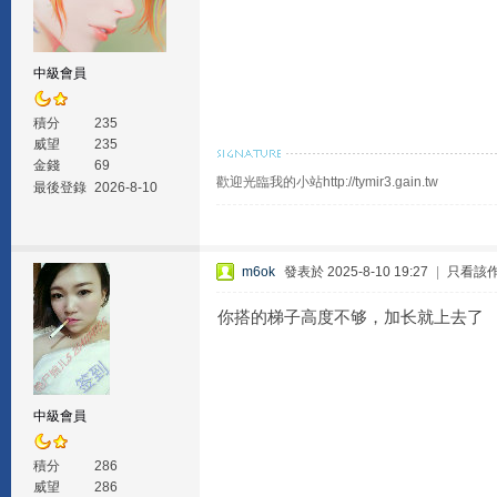
中級會員
積分
235
威望
235
金錢
69
歡迎光臨我的小站http://tymir3.gain.tw
最後登錄
2026-8-10
m6ok
發表於 2025-8-10 19:27
|
只看該
你搭的梯子高度不够，加长就上去了
中級會員
積分
286
威望
286