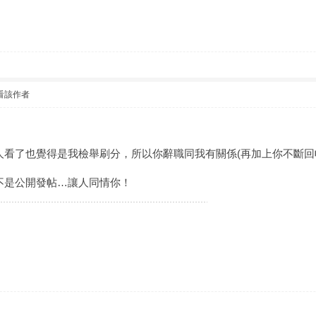
看該作者
人看了也覺得是我檢舉刷分，所以你辭職同我有關係(再加上你不斷回
不是公開發帖…讓人同情你！