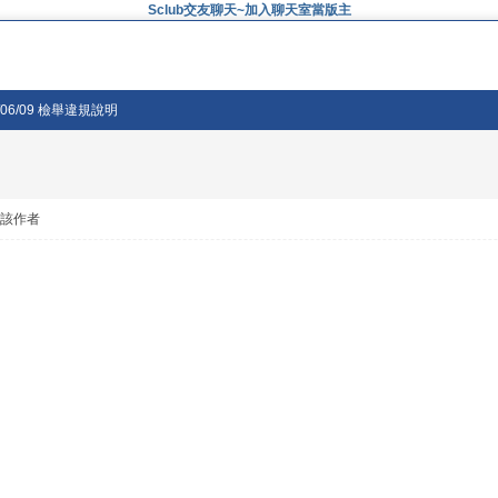
Sclub交友聊天~加入聊天室當版主
/06/09 檢舉違規說明
看該作者