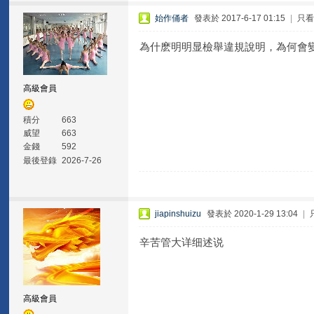
始作俑者
發表於 2017-6-17 01:15
|
只
為什麽明明显檢舉違規說明，為何會
高級會員
積分
663
威望
663
金錢
592
最後登錄
2026-7-26
jiapinshuizu
發表於 2020-1-29 13:04
|
辛苦管大详细述说
高級會員