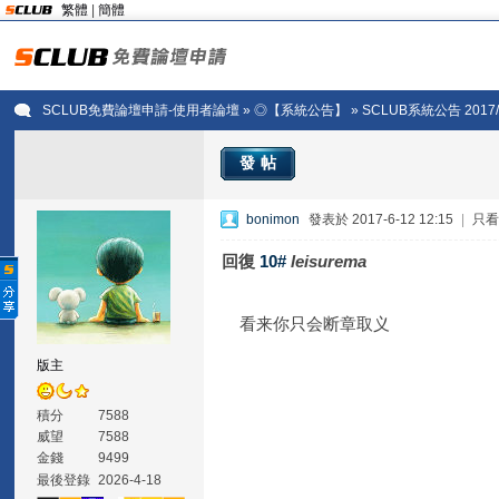
繁體
|
簡體
SCLUB免費論壇申請-使用者論壇
»
◎【系統公告】
» SCLUB系統公告 2017
發帖
bonimon
發表於 2017-6-12 12:15
|
只
回復
10#
leisurema
看来你只会断章取义
版主
積分
7588
威望
7588
金錢
9499
最後登錄
2026-4-18