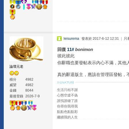
leisurema
發表於 2017-6-12 12:31
|
只
回復
11#
bonimon
彼此彼此
你辭職也要發帖表示內心不滿，其他
論壇元老
真的辭退版主，應該在管理區發帖，
積分
4982
威望
4982
生活只枯不謝
金錢
8044
心態空虛不偽
最後登錄
2026-7-9
誰找誰碰了誰
你尋你我尋我
點點色點點彩
繼續我的人生