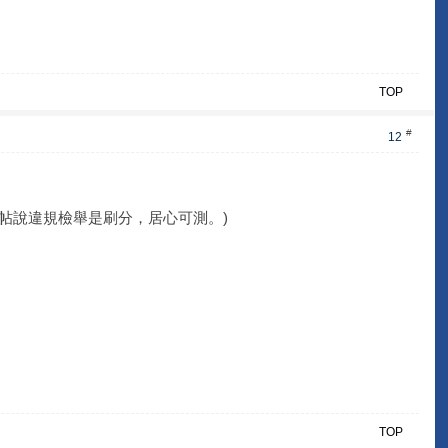
TOP
#
12
帖說違規檢舉是刷分，居心可測。)
TOP