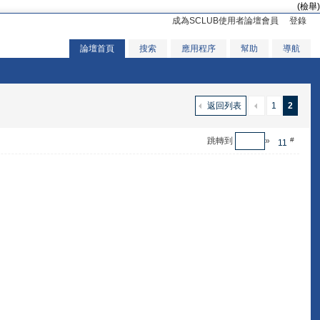
(檢舉)
成為SCLUB使用者論壇會員
登錄
論壇首頁
搜索
應用程序
幫助
導航
返回列表
1
2
跳轉到
»
#
11