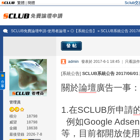
繁體
|
簡體
Sclu
SCLUB免費論壇申請-使用者論壇
»
◎【系統公告】
» SCLUB系統公告 2017
發帖
admin
發表於 2017-6-1 18:45
|
只看該作
[系統公告]
SCLUB系統公告 2017/06/
關於
論壇
廣告一事：
管理員
1.在SCLUB所申請
積分
18798
例如Google Adsen
威望
18798
金錢
18638
等，目前都開放使用
最後登錄
2026-7-8