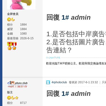
金牌會員
回復
1#
admin
積分
1884
威望
1884
1.是否包括中岸廣
金錢
1080
最後登錄
2026-6-15
2.是否包括圖片廣
告連結？
歡迎光臨T.W.P碧姬公主。
歡迎與我交換論壇友
4rphotoclub
發表於 2017-6-1 23:32
|
只
回復
1#
admin
版主
積分
8717