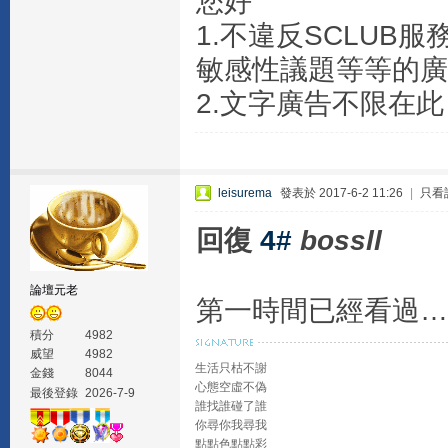
您好
1.不違反SCLU
敏感性議題等等的廣
2.文字廣告不限在
leisurema
發表於 2017-6-2 11:26
|
只看
回復
4#
bossll
論壇元老
第一時間已經看過…
積分
4982
威望
4982
生活只枯不謝
金錢
8044
心態空虛不偽
最後登錄
2026-7-9
誰找誰碰了誰
你尋你我尋我
點點色點點彩