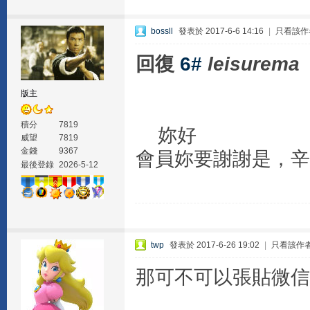
bossll
發表於 2017-6-6 14:16
|
只看該作
回復
6#
leisurema
版主
積分
7819
妳好
威望
7819
金錢
9367
會員妳要謝謝是，辛苦
最後登錄
2026-5-12
twp
發表於 2017-6-26 19:02
|
只看該作
那可不可以張貼微信