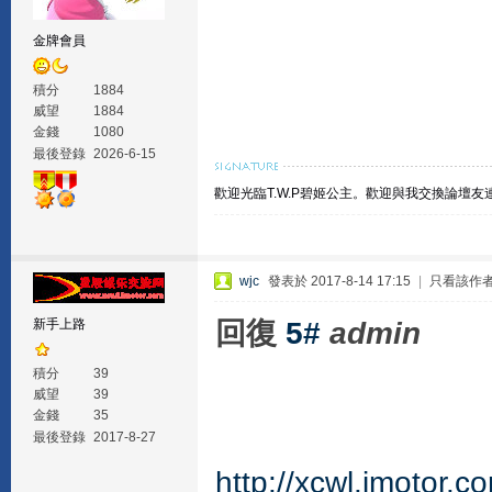
金牌會員
積分
1884
威望
1884
金錢
1080
最後登錄
2026-6-15
歡迎光臨T.W.P碧姬公主。
歡迎與我交換論壇友
wjc
發表於 2017-8-14 17:15
|
只看該作
回復
5#
admin
新手上路
積分
39
威望
39
金錢
35
最後登錄
2017-8-27
http://xcwl.imotor.c