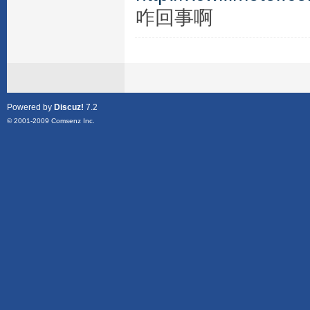
咋回事啊
Powered by
Discuz!
7.2
© 2001-2009
Comsenz Inc.