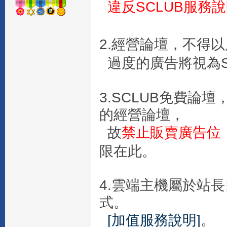
違反SCLUB服務
2.經營論壇，不得
過度的廣告將視為S
3.SCLUB免費
的經營論壇，
故
禁止販賣廣告位
限在此。
4.雲端主機屬於站
式。
[加值服務說明]
。