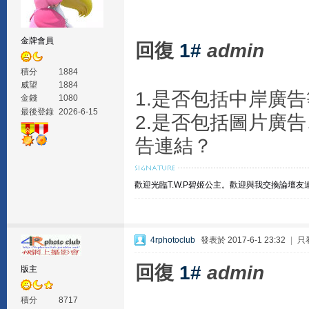
金牌會員
回復
1#
admin
積分
1884
威望
1884
1.是否包括中岸廣
金錢
1080
最後登錄
2026-6-15
2.是否包括圖片廣
告連結？
歡迎光臨T.W.P碧姬公主。
歡迎與我交換論壇友
4rphotoclub
發表於 2017-6-1 23:32
|
只
回復
1#
admin
版主
積分
8717