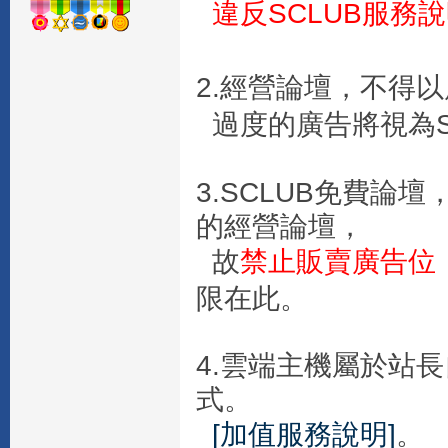
違反SCLUB服務
2.經營論壇，不得
過度的廣告將視為S
3.SCLUB免費
的經營論壇，
故
禁止販賣廣告位
限在此。
4.雲端主機屬於站
式。
[加值服務說明]
。