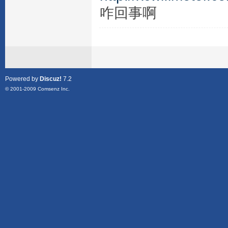
咋回事啊
Powered by
Discuz!
7.2
© 2001-2009
Comsenz Inc.