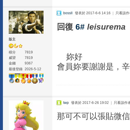
bossll
發表於 2017-6-6 14:16
|
只看該作
回復
6#
leisurema
版主
積分
7819
妳好
威望
7819
金錢
9367
會員妳要謝謝是，辛苦
最後登錄
2026-5-12
twp
發表於 2017-6-26 19:02
|
只看該作
那可不可以張貼微信