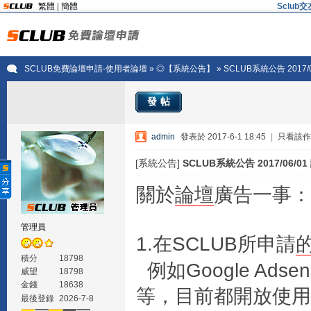
繁體
|
簡體
Sclu
SCLUB免費論壇申請-使用者論壇
»
◎【系統公告】
» SCLUB系統公告 2017
發帖
admin
發表於 2017-6-1 18:45
|
只看該作
[系統公告]
SCLUB系統公告 2017/06/
關於
論壇
廣告一事：
管理員
1.在SCLUB所申請
積分
18798
例如Google Adsen
威望
18798
金錢
18638
等，目前都開放使用
最後登錄
2026-7-8