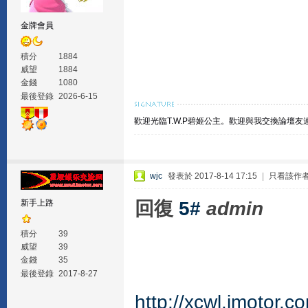
金牌會員
積分
1884
威望
1884
金錢
1080
最後登錄
2026-6-15
歡迎光臨T.W.P碧姬公主。
歡迎與我交換論壇友
wjc
發表於 2017-8-14 17:15
|
只看該作
回復
5#
admin
新手上路
積分
39
威望
39
金錢
35
最後登錄
2017-8-27
http://xcwl.imotor.c