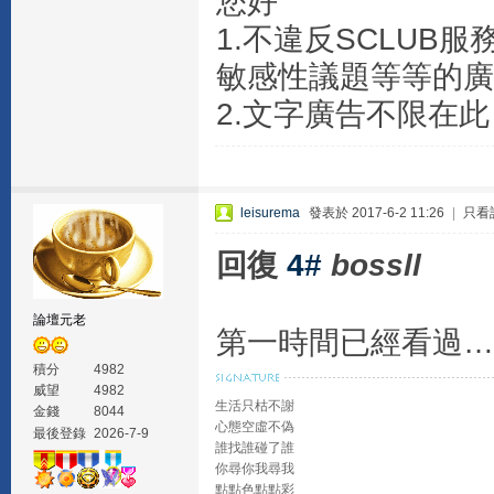
您好
1.不違反SCLU
敏感性議題等等的廣
2.文字廣告不限在
leisurema
發表於 2017-6-2 11:26
|
只看
回復
4#
bossll
論壇元老
第一時間已經看過…
積分
4982
威望
4982
生活只枯不謝
金錢
8044
心態空虛不偽
最後登錄
2026-7-9
誰找誰碰了誰
你尋你我尋我
點點色點點彩