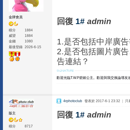
金牌會員
回復
1#
admin
積分
1884
威望
1884
1.是否包括中岸廣
金錢
1080
最後登錄
2026-6-15
2.是否包括圖片廣
告連結？
歡迎光臨T.W.P碧姬公主。
歡迎與我交換論壇友
4rphotoclub
發表於 2017-6-1 23:32
|
只
回復
1#
admin
版主
積分
8717