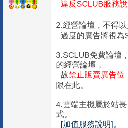
違反SCLUB服務
2.經營論壇，不得
過度的廣告將視為S
3.SCLUB免費
的經營論壇，
故
禁止販賣廣告位
限在此。
4.雲端主機屬於站
式。
[加值服務說明]
。