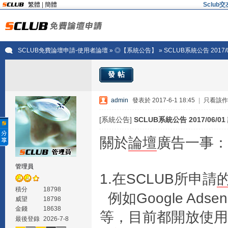
繁體
|
簡體
Sclu
SCLUB免費論壇申請-使用者論壇
»
◎【系統公告】
» SCLUB系統公告 2017
發帖
admin
發表於 2017-6-1 18:45
|
只看該作
[系統公告]
SCLUB系統公告 2017/06/
關於
論壇
廣告一事：
管理員
1.在SCLUB所申請
積分
18798
例如Google Adsen
威望
18798
金錢
18638
等，目前都開放使用
最後登錄
2026-7-8