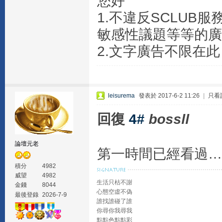
您好
1.不違反SCLU
敏感性議題等等的廣
2.文字廣告不限在
leisurema
發表於 2017-6-2 11:26
|
只看
回復
4#
bossll
論壇元老
第一時間已經看過…
積分
4982
威望
4982
生活只枯不謝
金錢
8044
心態空虛不偽
最後登錄
2026-7-9
誰找誰碰了誰
你尋你我尋我
點點色點點彩