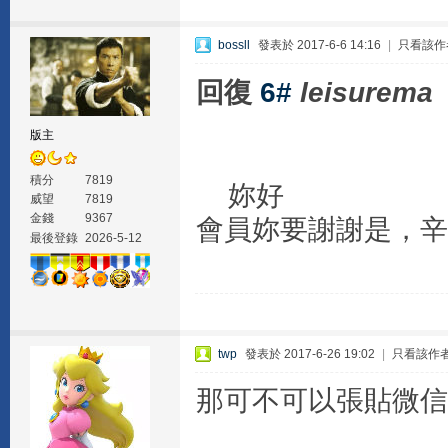
bossll
發表於 2017-6-6 14:16
|
只看該作
回復
6#
leisurema
版主
積分
7819
妳好
威望
7819
金錢
9367
會員妳要謝謝是，辛苦
最後登錄
2026-5-12
twp
發表於 2017-6-26 19:02
|
只看該作
那可不可以張貼微信