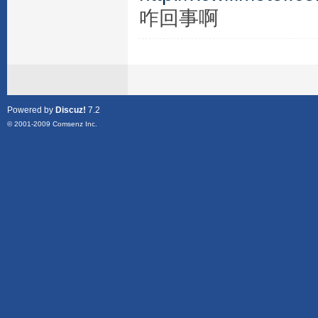
咋回事啊
Powered by
Discuz!
7.2
© 2001-2009
Comsenz Inc.