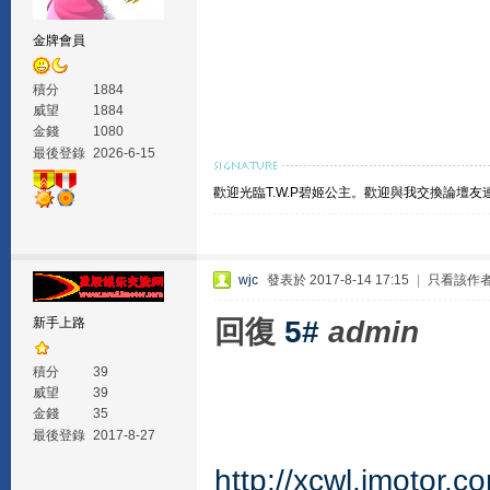
金牌會員
積分
1884
威望
1884
金錢
1080
最後登錄
2026-6-15
歡迎光臨T.W.P碧姬公主。
歡迎與我交換論壇友
wjc
發表於 2017-8-14 17:15
|
只看該作
回復
5#
admin
新手上路
積分
39
威望
39
金錢
35
最後登錄
2017-8-27
http://xcwl.imotor.c