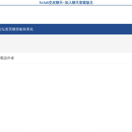
Sclub交友聊天~加入聊天室當版主
i论坛首页横排板块美化
只看該作者