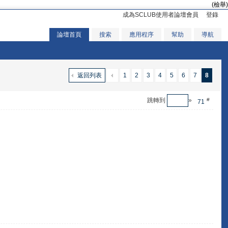
(檢舉)
成為SCLUB使用者論壇會員
登錄
論壇首頁
搜索
應用程序
幫助
導航
返回列表
1
2
3
4
5
6
7
8
跳轉到
»
#
71