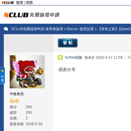
繁體
|
簡體
SCLUB免費論壇申請-使用者論壇
»
Discuz--版型設置
» 【章鱼之家】仿yee
發帖
YoTHc閻羅
發表於 2026-5-17 11:59
|
感谢分享
中級會員
積分
293
威望
293
金錢
2
最後登錄
2026-5-28