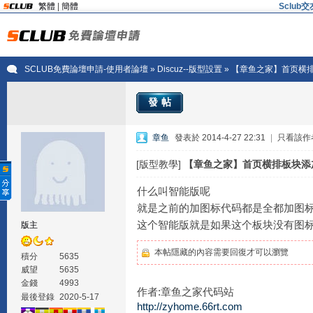
繁體
|
簡體
Sclu
SCLUB免費論壇申請-使用者論壇
»
Discuz--版型設置
» 【章鱼之家】首页横排
發帖
章鱼
發表於 2014-4-27 22:31
|
只看該作
[版型教學]
【章鱼之家】首页横排板块添加
什么叫智能版呢
就是之前的加图标代码都是全都加图标
这个智能版就是如果这个板块没有图标,
版主
本帖隱藏的內容需要回復才可以瀏覽
積分
5635
威望
5635
金錢
4993
作者:章鱼之家代码站
最後登錄
2020-5-17
http://zyhome.66rt.com