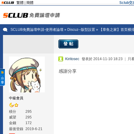
繁體
|
簡體
Sclu
SCLUB免費論壇申請-使用者論壇
»
Discuz--版型設置
» 【章鱼之家】首页横排
發帖
Kiritosec
發表於 2014-11-10 18:23
|
只
感謝分享
中級會員
積分
295
威望
295
金錢
172
最後登錄
2019-6-21