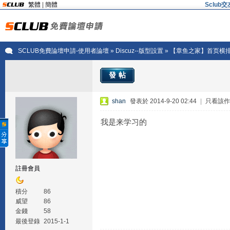
繁體
|
簡體
Sclu
SCLUB免費論壇申請-使用者論壇
»
Discuz--版型設置
» 【章鱼之家】首页横排
發帖
shan
發表於 2014-9-20 02:44
|
只看該作
我是来学习的
註冊會員
積分
86
威望
86
金錢
58
最後登錄
2015-1-1