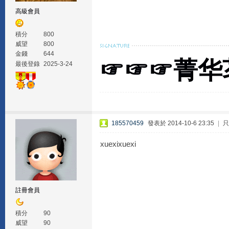
高級會員
積分
800
威望
800
金錢
644
☞☞☞菁华
最後登錄
2025-3-24
185570459
發表於 2014-10-6 23:35
|
只
xuexixuexi
註冊會員
積分
90
威望
90