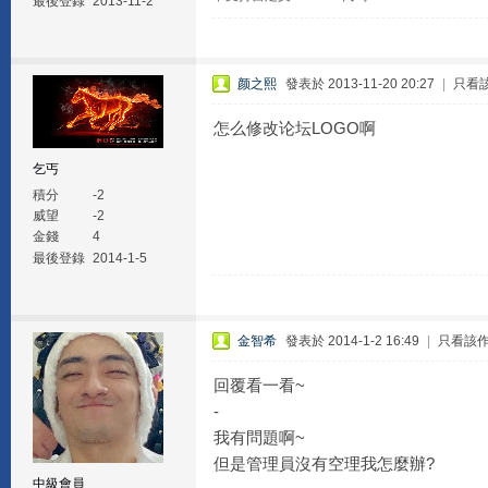
最後登錄
2013-11-2
颜之熙
發表於 2013-11-20 20:27
|
只看
怎么修改论坛LOGO啊
乞丐
積分
-2
威望
-2
金錢
4
最後登錄
2014-1-5
金智希
發表於 2014-1-2 16:49
|
只看該
回覆看一看~
-
我有問題啊~
但是管理員沒有空理我怎麼辦?
中級會員