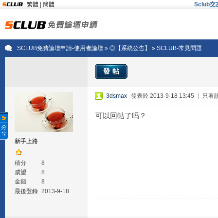
繁體
|
簡體
Sclu
SCLUB免費論壇申請-使用者論壇
»
◎【系統公告】
» SCLUB-常見問題
發帖
3dsmax
發表於 2013-9-18 13:45
|
只看
可以回帖了吗？
新手上路
積分
8
威望
8
金錢
8
最後登錄
2013-9-18