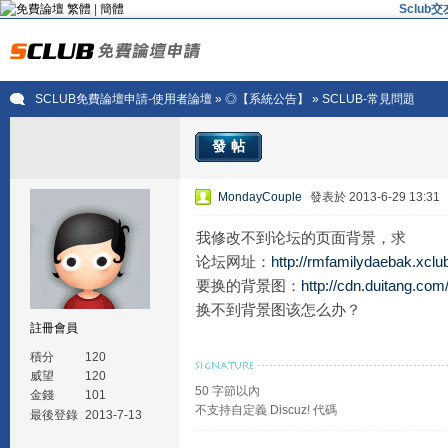
繁體
|
簡體
Sclu
SCLUB免費論壇申請-使用者論壇
»
◎【系統公告】
» SCLUB-常見問題
發帖
MondayCouple
發表於 2013-6-29 13:31
我修改不到论坛的页面背景，求
论坛网址：
http://rmfamilydaebak.xclub
要换的背景图：
http://cdn.duitang.com/
换不到背景图该怎么办？
註冊會員
積分
120
威望
120
50 字節以內
金錢
101
不支持自定義 Discuz! 代碼
最後登錄
2013-7-13