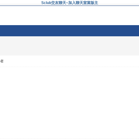
Sclub交友聊天~加入聊天室當版主
作者