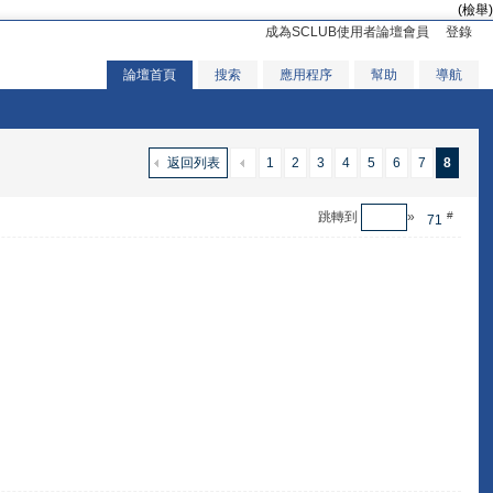
(檢舉)
成為SCLUB使用者論壇會員
登錄
論壇首頁
搜索
應用程序
幫助
導航
返回列表
1
2
3
4
5
6
7
8
跳轉到
»
#
71