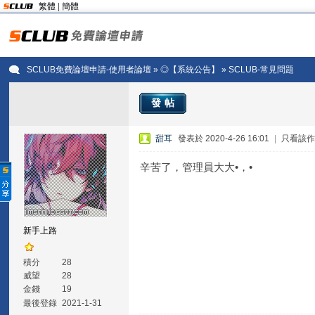
繁體
|
簡體
SCLUB免費論壇申請-使用者論壇
»
◎【系統公告】
» SCLUB-常見問題
發帖
甜耳
發表於 2020-4-26 16:01
|
只看該
辛苦了，管理員大大•，•
新手上路
積分
28
威望
28
金錢
19
最後登錄
2021-1-31