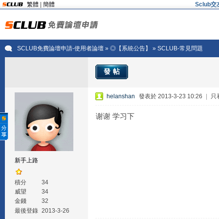
繁體
|
簡體
Sclu
SCLUB免費論壇申請-使用者論壇
»
◎【系統公告】
» SCLUB-常見問題
發帖
helanshan
發表於 2013-3-23 10:26
|
只
谢谢 学习下
新手上路
積分
34
威望
34
金錢
32
最後登錄
2013-3-26