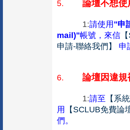
論壇不想使
5.
1:
請使用
"申
mail)"
帳號，來信
【
申請-聯絡我們】
申
論壇因違規
6.
1:
請至
【系統
用
【SCLUB免費論
們。