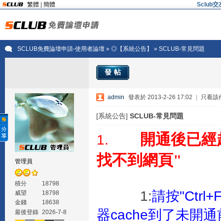
繁體
|
簡體
Sclu
SCLUB免費論壇申請-使用者論壇
»
◎【系統公告】
» SCLUB-常見問題
發帖
admin
發表於 2013-2-26 17:02
|
只看該
[系統公告]
SCLUB-常見問題
開通後已經
1.
找不到網頁"
管理員
積分
18798
1:
請按"Ctrl
威望
18798
金錢
18638
器cache到了未開
最後登錄
2026-7-8