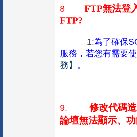
FTP無法登
8
FTP?
1:
為了確保S
服務，若您有需要使
務】
。
修改
代碼
造
9.
論壇無法顯示、功