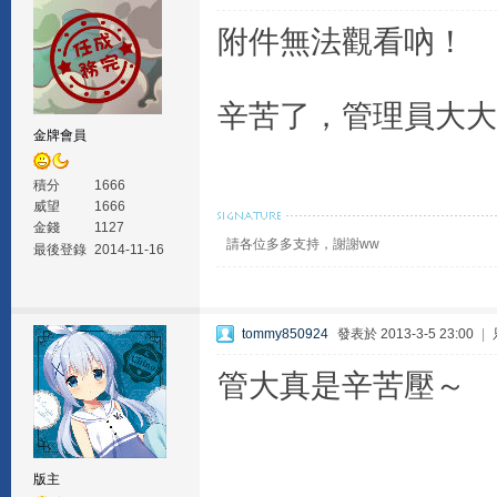
附件無法觀看吶！
辛苦了，管理員大大•
金牌會員
積分
1666
威望
1666
金錢
1127
請各位多多支持，謝謝ww
最後登錄
2014-11-16
tommy850924
發表於 2013-3-5 23:00
|
管大真是辛苦壓～
版主