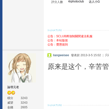
4rphotoclub
达人小G
評分人數
公告：SCLUB將強制關閉違法私服
公告：本站版規
公告：獎懲規則
liangweisee
發表於 2013-3-5 15:02
|
只
原来是这个，辛苦管
論壇元老
積分
3243
威望
3243
金錢
2605