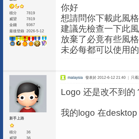
你好
積分
7819
想請問你下載此風格
威望
7819
金錢
9367
建議先檢查一下此風
最後登錄
2026-5-12
放棄了必竟有些風格
未必每都可以使用的
malaysia
發表於 2012-6-12 21:40
|
只看
Logo 还是改不到的
我的logo 在deskt
新手上路
積分
36
威望
36