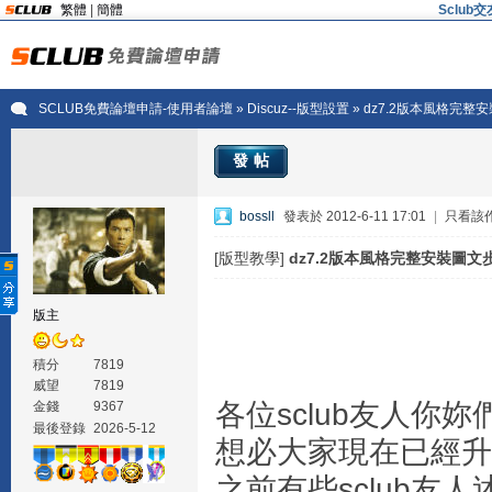
繁體
|
簡體
Sclu
SCLUB免費論壇申請-使用者論壇
»
Discuz--版型設置
» dz7.2版本風格完
發帖
bossll
發表於 2012-6-11 17:01
|
只看該
[版型教學]
dz7.2版本風格完整安裝圖文
版主
積分
7819
威望
7819
各位sclub友人你妳
金錢
9367
最後登錄
2026-5-12
想必大家現在已經升級完
之前有些sclub友