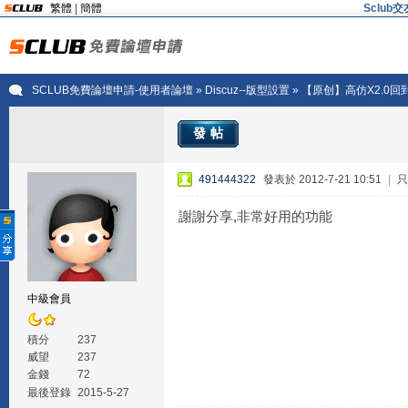
繁體
|
簡體
Sclu
SCLUB免費論壇申請-使用者論壇
»
Discuz--版型設置
» 【原创】高仿X2.0回到
發帖
491444322
發表於 2012-7-21 10:51
|
只
謝謝分享,非常好用的功能
中級會員
積分
237
威望
237
金錢
72
最後登錄
2015-5-27