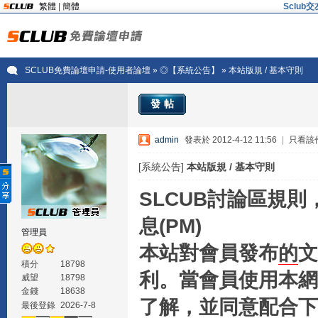
繁體
|
簡體
Sclu
SCLUB免費論壇申請-使用者論壇
»
◎【系統公告】
» 本站版規 / 基本守則
發帖
admin
發表於 2012-4-12 11:56
|
只看該
[系統公告]
本站版規 / 基本守則
SLCUB討論區規
息(PM)
管理員
本站對會員發布
的
文
積分
18798
利。當會員使用本網
威望
18798
金錢
18638
了解，並同意配合下
最後登錄
2026-7-8