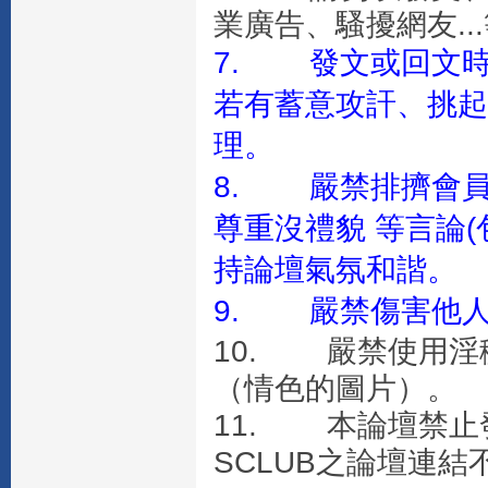
業廣告、騷擾網友..
7. 發文或回文
若有蓄意攻訐、挑起
理。
8. 嚴禁排擠會員
尊重沒禮貌 等言論(
持論壇氣氛和諧。
9. 嚴禁傷害他人
10. 嚴禁使用淫
（情色的圖片）。
11. 本論壇禁止
SCLUB之論壇連結