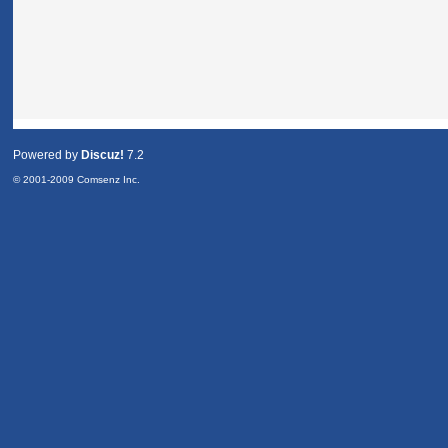
Powered by
Discuz!
7.2
© 2001-2009
Comsenz Inc.