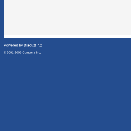
Powered by
Discuz!
7.2
© 2001-2009
Comsenz Inc.