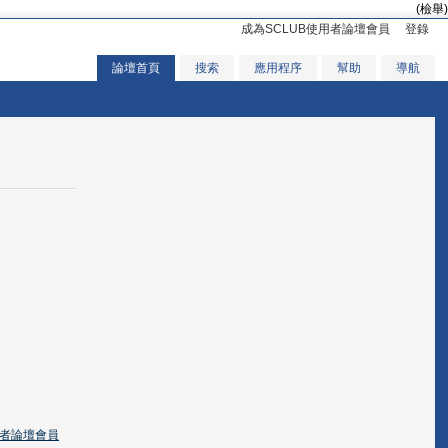
(檢舉)
成為SCLUB使用者論壇會員
登錄
論壇首頁
搜索
應用程序
幫助
導航
用者論壇會員