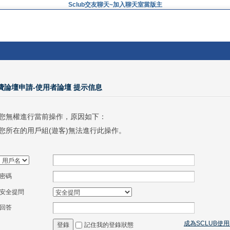
Sclub交友聊天~加入聊天室當版主
免費論壇申請-使用者論壇 提示信息
您無權進行當前操作，原因如下：
您所在的用戶組(遊客)無法進行此操作。
密碼
安全提問
回答
成為SCLUB使
記住我的登錄狀態
登錄