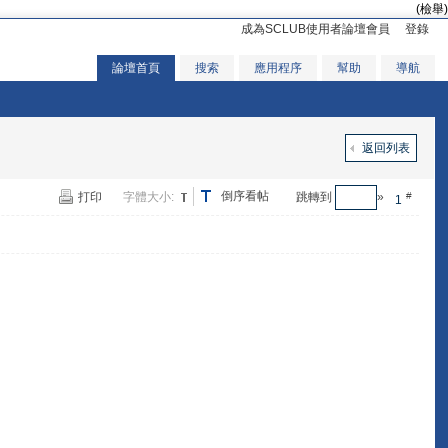
(檢舉)
成為SCLUB使用者論壇會員
登錄
論壇首頁
搜索
應用程序
幫助
導航
返回列表
倒序看帖
打印
字體大小:
跳轉到
»
#
1