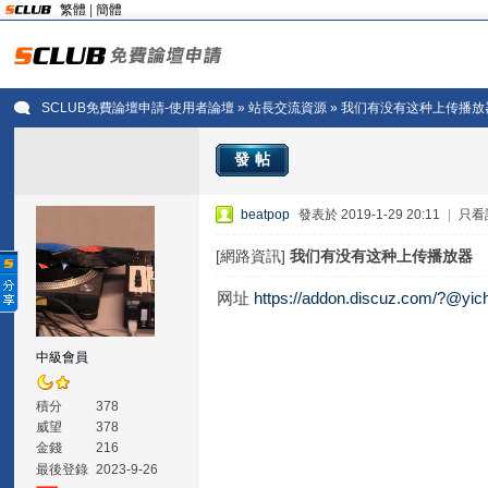
繁體
|
簡體
SCLUB免費論壇申請-使用者論壇
»
站長交流資源
» 我们有没有这种上传播放
發帖
beatpop
發表於 2019-1-29 20:11
|
只看
[網路資訊]
我们有没有这种上传播放器
网址
https://addon.discuz.com/?@yic
中級會員
積分
378
威望
378
金錢
216
最後登錄
2023-9-26