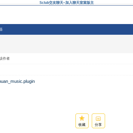
Sclub交友聊天~加入聊天室當版主
器
該作者
huan_music.plugin
收藏
分享