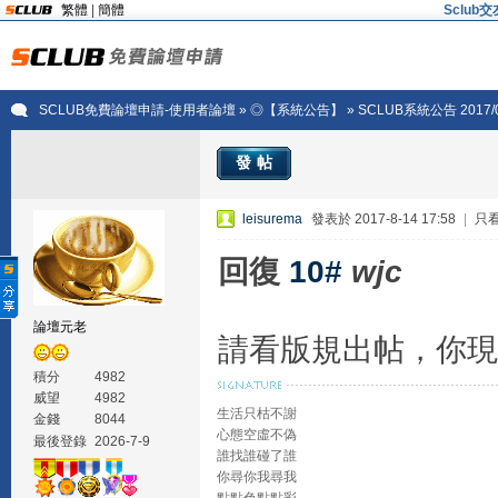
繁體
|
簡體
Sclu
SCLUB免費論壇申請-使用者論壇
»
◎【系統公告】
» SCLUB系統公告 2017
發帖
leisurema
發表於 2017-8-14 17:58
|
只
回復
10#
wjc
論壇元老
請看版規出帖，你現
積分
4982
威望
4982
生活只枯不謝
金錢
8044
心態空虛不偽
最後登錄
2026-7-9
誰找誰碰了誰
你尋你我尋我