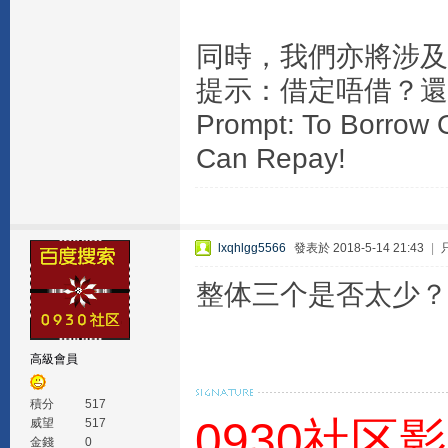
同時，我們亦將涉及
提示：借定唔借？還
Prompt: To Borrow O
Can Repay!
lxqhlgg5566
發表於 2018-5-14 21:43
|
整体三个是否太少？
高級會員
積分
517
0930社区
威望
517
金錢
0